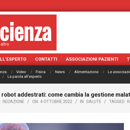
cienza
altro.
ALL’ESPERTO
CONTATTI
ASSOCIAZIONI PAZIENTI
T
ienza
Video
Fisica
News
Alimentazione
Le associazi
La parola all’esperto
 e robot addestrati: come cambia la gestione malat
:
REDAZIONE
ON:
4 OTTOBRE 2022
IN:
SALUTE
TAGGED:
R