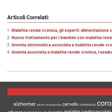
Articoli Correlati:
Malattia renale cronica, gli esperti: alimentazione
Nuovo trattamento per i bambini con malattia rena
Anemia sintomatica associata a malattia renale cr
Anemia associata a malattia renale cronica, roxad
2022-
10-
04
coro
alzheimer
cervello
colesterolo
artrite reumatoide
malattie cardiovascolari