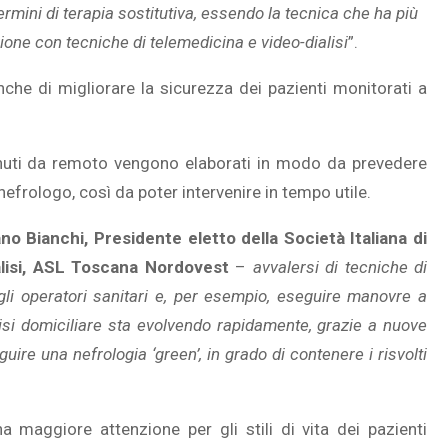
ermini di terapia sostitutiva, essendo la tecnica che ha più
zione con tecniche di telemedicina e video-dialisi
”.
nche di migliorare la sicurezza dei pazienti monitorati a
SOVRAPPESO E OBESIT
À CEREBRALE
INFANTILE ASSOCIATI A
ELODIE CHE LE
ASSENZA DI FIGLI IN ET
i ottenuti da remoto vengono elaborati in modo da prevedere
IMMAGINANO
ADULTA
 nefrologo, così da poter intervenire in tempo utile.
no Bianchi,
Presidente eletto della Società Italiana di
alisi, ASL Toscana Nordovest
–
avvalersi di tecniche di
egli operatori sanitari e, per esempio, eseguire manovre a
lisi domiciliare sta evolvendo rapidamente, grazie a nuove
uire una nefrologia ‘green’, in grado di contenere i risvolti
 maggiore attenzione per gli stili di vita dei pazienti