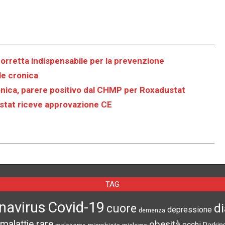
 corretta indispensabile per la prevenzione
le cronica
onica, parere positivo dal CHMP per Roxadustat
ustat riceve approvazione CE
TAG
navirus
Covid-19
d
cuore
depressione
demenza
malattie rare
obesità
occhi