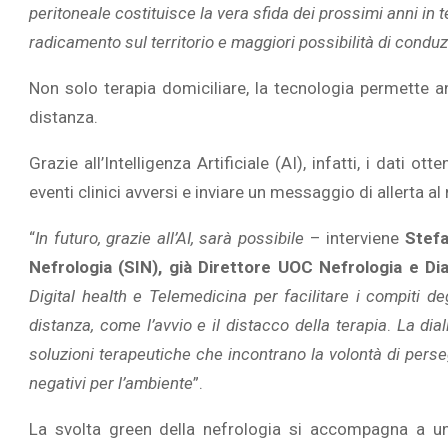
peritoneale costituisce la vera sfida dei prossimi anni in t
radicamento sul territorio e maggiori possibilità di condu
Non solo terapia domiciliare, la tecnologia permette a
distanza.
L’ATTIVIT
RIVELA LE M
Grazie all’Intelligenza Artificiale (AI), infatti, i dat
PERSONE 
eventi clinici avversi e inviare un messaggio di allerta al
“
In futuro, grazie all’AI, sarà possibile
– interviene
Stefa
Nefrologia (SIN), già Direttore UOC Nefrologia e Di
Digital health e Telemedicina per facilitare i compiti d
distanza, come l’avvio e il distacco della terapia
.
La dia
soluzioni terapeutiche che incontrano la volontà di perseg
negativi per l’ambiente
”.
La svolta green della nefrologia si accompagna a una