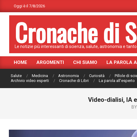
Skip
Oggi è il 7/8/2026
to
Cronache di S
content
Le notizie più interessanti di scienza, salute, astronomia e tanto 
HOME
ARGOMENTI
CHI SIAMO
LA PAROLA 
Primary
Navigation
Salute
Medicina
Astronomia
Curiosità
Pillole di sc
Menu
Archivio video esperti
Cronache di Libri
La parola all’esperto
Video-dialisi, IA
BY