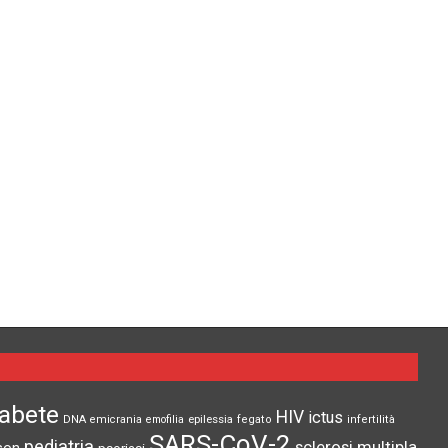
iabete
HIV
ictus
epilessia
DNA
emicrania
emofilia
fegato
infertilità
SARS-CoV-2
pediatria
sclerosi multipla