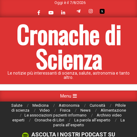
Oggi è il 7/8/2026
Skip
to
content
Cronache di
Scienza
Le notizie più interessanti di scienza, salute, astronomia e tanto
altro.
Primary
Menu
Navigation
Salute
Medicina
Astronomia
Curiosità
Pillole
Menu
di scienza
Video
Fisica
News
Alimentazione
Le associazioni pazienti informano
Archivio video
esperti
Cronache di Libri
La parola all’esperto
La
parola all’esperto
ASCOLTA I NOSTRI PODCAST SU