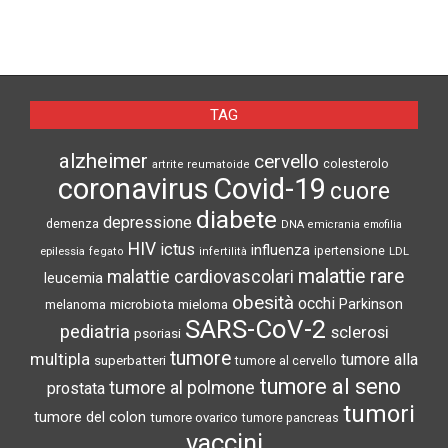
TAG
alzheimer
cervello
colesterolo
artrite reumatoide
coronavirus
Covid-19
cuore
diabete
depressione
demenza
DNA
emicrania
emofilia
HIV
ictus
influenza
epilessia
ipertensione
LDL
fegato
infertilità
malattie rare
malattie cardiovascolari
leucemia
obesità
occhi
microbiota
Parkinson
melanoma
mieloma
SARS-CoV-2
pediatria
sclerosi
psoriasi
tumore
multipla
tumore alla
superbatteri
tumore al cervello
tumore al seno
tumore al polmone
prostata
tumori
tumore del colon
tumore ovarico
tumore pancreas
vaccini