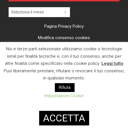
Archivi
Pagina Privacy Policy
Modifica consenso cookies
Noi e terze parti selezionate utilizziamo cookie o tecnologie
CI TROVI ANCHE SU
simili per finalità tecniche e, con il tuo consenso, anche per
altre finalità come specificato nella cookie policy.
Leggi tutto
Puoi liberamente prestare, rifiutare o revocare il tuo consenso,
in qualsiasi momento.
Rifiuta
E MAIL
Impostazioni Cookie
Designed using
Magazine News Byte
. Powered by
WordPress
.
ACCETTA