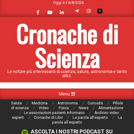
Oggi è il 6/8/2026
Skip
to
content
Cronache di
Scienza
Le notizie più interessanti di scienza, salute, astronomia e tanto
altro.
Primary
Menu
Navigation
Salute
Medicina
Astronomia
Curiosità
Pillole
Menu
di scienza
Video
Fisica
News
Alimentazione
Le associazioni pazienti informano
Archivio video
esperti
Cronache di Libri
La parola all’esperto
La
parola all’esperto
ASCOLTA I NOSTRI PODCAST SU