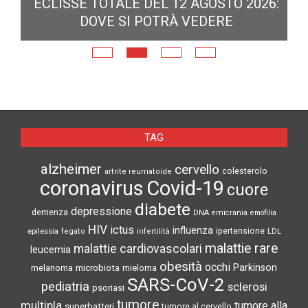
ECLISSE TOTALE DEL 12 AGOSTO 2026:
DOVE SI POTRÀ VEDERE
E
N
TAG
alzheimer
cervello
colesterolo
artrite reumatoide
coronavirus
Covid-19
cuore
diabete
depressione
demenza
DNA
emicrania
emofilia
HIV
ictus
influenza
epilessia
ipertensione
LDL
fegato
infertilità
malattie rare
malattie cardiovascolari
leucemia
obesità
occhi
microbiota
Parkinson
melanoma
mieloma
SARS-CoV-2
pediatria
sclerosi
psoriasi
tumore
multipla
tumore alla
superbatteri
tumore al cervello