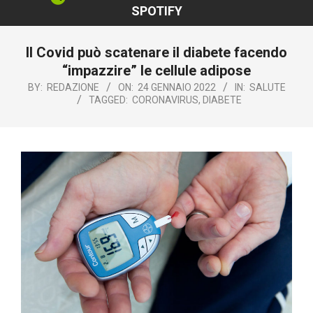
SPOTIFY
‎Il Covid può scatenare il diabete facendo
“impazzire” le cellule adipose‎
BY:
REDAZIONE
ON:
24 GENNAIO 2022
IN:
SALUTE
TAGGED:
CORONAVIRUS
,
DIABETE