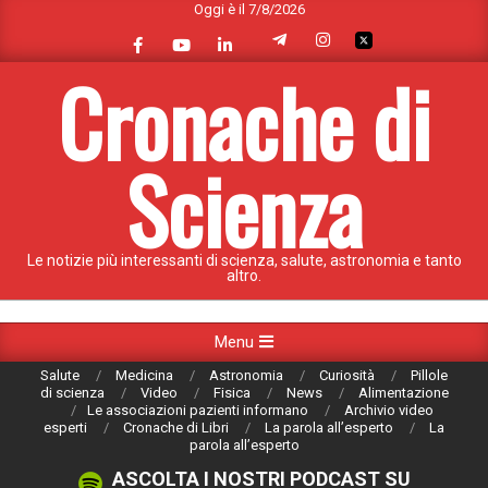
Oggi è il 7/8/2026
Skip
to
content
Cronache di
Scienza
Le notizie più interessanti di scienza, salute, astronomia e tanto
altro.
Primary
Menu
Navigation
Salute
Medicina
Astronomia
Curiosità
Pillole
Menu
di scienza
Video
Fisica
News
Alimentazione
Le associazioni pazienti informano
Archivio video
esperti
Cronache di Libri
La parola all’esperto
La
parola all’esperto
ASCOLTA I NOSTRI PODCAST SU