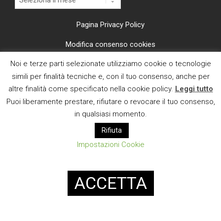
Pagina Privacy Policy
Modifica consenso cookies
Noi e terze parti selezionate utilizziamo cookie o tecnologie
CI TROVI ANCHE SU
simili per finalità tecniche e, con il tuo consenso, anche per
altre finalità come specificato nella cookie policy.
Leggi tutto
Puoi liberamente prestare, rifiutare o revocare il tuo consenso,
in qualsiasi momento.
Rifiuta
E MAIL
Impostazioni Cookie
Designed using
Magazine News Byte
. Powered by
WordPress
.
ACCETTA