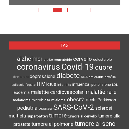
E
N
TAG
alzheimer
cervello
colesterolo
artrite reumatoide
coronavirus
Covid-19
cuore
diabete
depressione
demenza
DNA
emicrania
emofilia
HIV
ictus
influenza
epilessia
ipertensione
LDL
fegato
infertilità
malattie rare
malattie cardiovascolari
leucemia
obesità
occhi
microbiota
Parkinson
melanoma
mieloma
SARS-CoV-2
pediatria
sclerosi
psoriasi
tumore
multipla
tumore alla
superbatteri
tumore al cervello
tumore al seno
tumore al polmone
prostata