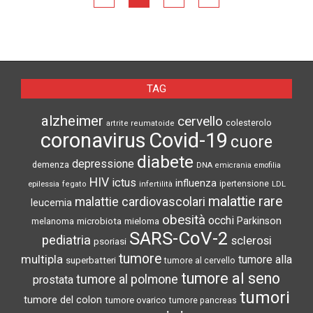
TAG
alzheimer
cervello
colesterolo
artrite reumatoide
coronavirus
Covid-19
cuore
diabete
depressione
demenza
DNA
emicrania
emofilia
HIV
ictus
influenza
epilessia
ipertensione
LDL
fegato
infertilità
malattie rare
malattie cardiovascolari
leucemia
obesità
occhi
microbiota
Parkinson
melanoma
mieloma
SARS-CoV-2
pediatria
sclerosi
psoriasi
tumore
multipla
tumore alla
superbatteri
tumore al cervello
tumore al seno
tumore al polmone
prostata
tumori
tumore del colon
tumore ovarico
tumore pancreas