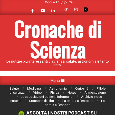
Oggi è il 10/8/2026
Skip
to
content
Cronache di
Scienza
Le notizie più interessanti di scienza, salute, astronomia e tanto
altro.
Primary
Menu
Navigation
Salute
Medicina
Astronomia
Curiosità
Pillole
Menu
di scienza
Video
Fisica
News
Alimentazione
Le associazioni pazienti informano
Archivio video
esperti
Cronache di Libri
La parola all’esperto
La
parola all’esperto
ASCOLTA I NOSTRI PODCAST SU