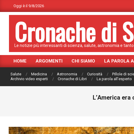
Skip
Oggi è il 9/8/2026
to
Cronache di S
content
Le notizie più interessanti di scienza, salute, astronomia e tanto 
HOME
ARGOMENTI
CHI SIAMO
LA PAROLA 
Primary
Navigation
Salute
Medicina
Astronomia
Curiosità
Pillole di sc
Menu
Archivio video esperti
Cronache di Libri
La parola all’esperto
L’America era 