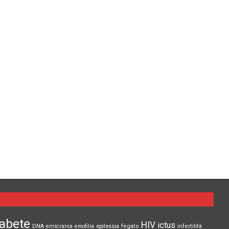
iabete
HIV
ictus
epilessia
DNA
emicrania
emofilia
fegato
infertilità