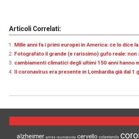
Articoli Correlati:
Mille anni fa i primi europei in America: ce lo dice la
Fotografato il grande (e rarissimo) gufo reale: non
cambiamenti climatici degli ultimi 150 anni hanno mod
Il coronavirus era presente in Lombardia già dal 1 
2021-
09-
16
coro
alzheimer
cervello
colesterolo
artrite reumatoide