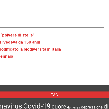
 “polvere di stelle”
 si vedeva da 150 anni
ificato la biodiversità in Italia
gennaio
TAG
navirus
Covid-19
d
cuore
depressione
demenza