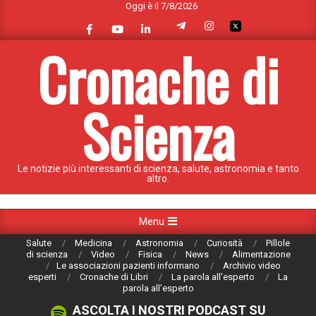
Oggi è il 7/8/2026
Skip
to
content
Cronache di
Scienza
Le notizie più interessanti di scienza, salute, astronomia e tanto
altro.
Primary
Menu
Navigation
Salute
Medicina
Astronomia
Curiosità
Pillole
Menu
di scienza
Video
Fisica
News
Alimentazione
Le associazioni pazienti informano
Archivio video
esperti
Cronache di Libri
La parola all’esperto
La
parola all’esperto
ASCOLTA I NOSTRI PODCAST SU