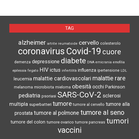
TAG
alzheimer
cervello
colesterolo
artrite reumatoide
coronavirus
Covid-19
cuore
diabete
depressione
demenza
DNA
emicrania
emofilia
HIV
ictus
influenza
epilessia
ipertensione
LDL
fegato
infertilità
malattie rare
malattie cardiovascolari
leucemia
obesità
occhi
microbiota
Parkinson
melanoma
mieloma
SARS-CoV-2
pediatria
sclerosi
psoriasi
tumore
multipla
tumore alla
superbatteri
tumore al cervello
tumore al seno
tumore al polmone
prostata
tumori
tumore del colon
tumore ovarico
tumore pancreas
vaccini