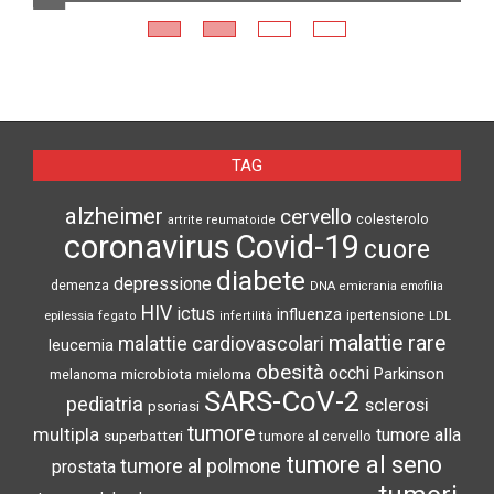
N
TAG
alzheimer
cervello
colesterolo
artrite reumatoide
coronavirus
Covid-19
cuore
diabete
depressione
demenza
DNA
emicrania
emofilia
HIV
ictus
influenza
epilessia
ipertensione
LDL
fegato
infertilità
malattie rare
malattie cardiovascolari
leucemia
obesità
occhi
microbiota
Parkinson
melanoma
mieloma
SARS-CoV-2
pediatria
sclerosi
psoriasi
tumore
multipla
tumore alla
superbatteri
tumore al cervello
tumore al seno
tumore al polmone
prostata
tumori
tumore del colon
tumore ovarico
tumore pancreas