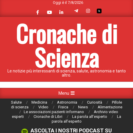
Oggi è il 7/8/2026
Skip
to
content
Cronache di
Scienza
Le notizie più interessanti di scienza, salute, astronomia e tanto
altro.
Primary
Menu
Navigation
Salute
Medicina
Astronomia
Curiosità
Pillole
Menu
di scienza
Video
Fisica
News
Alimentazione
Le associazioni pazienti informano
Archivio video
esperti
Cronache di Libri
La parola all’esperto
La
parola all’esperto
ASCOLTA I NOSTRI PODCAST SU