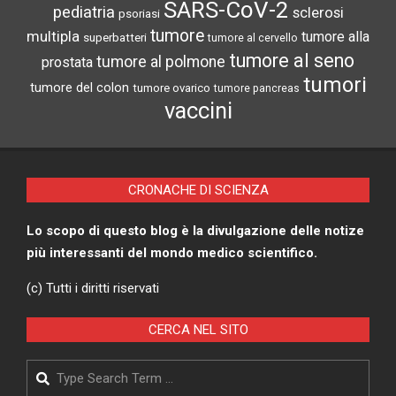
SARS-CoV-2
pediatria
sclerosi
psoriasi
tumore
multipla
tumore alla
superbatteri
tumore al cervello
tumore al seno
tumore al polmone
prostata
tumori
tumore del colon
tumore ovarico
tumore pancreas
vaccini
CRONACHE DI SCIENZA
Lo scopo di questo blog è la divulgazione delle notize
più interessanti del mondo medico scientifico.
(c) Tutti i diritti riservati
CERCA NEL SITO
Search