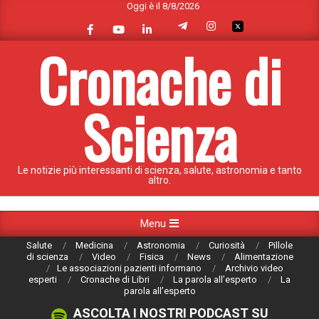
Oggi è il 8/8/2026
Skip
to
content
Cronache di
Scienza
Le notizie più interessanti di scienza, salute, astronomia e tanto
altro.
Primary
Menu
Navigation
Salute
Medicina
Astronomia
Curiosità
Pillole
Menu
di scienza
Video
Fisica
News
Alimentazione
Le associazioni pazienti informano
Archivio video
esperti
Cronache di Libri
La parola all’esperto
La
parola all’esperto
ASCOLTA I NOSTRI PODCAST SU