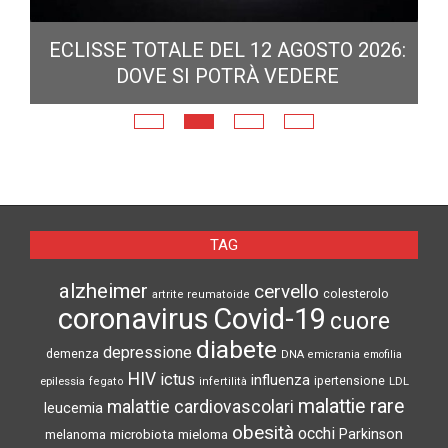
ECLISSE TOTALE DEL 12 AGOSTO 2026:
DOVE SI POTRÀ VEDERE
E
N
TAG
alzheimer
cervello
colesterolo
artrite reumatoide
coronavirus
Covid-19
cuore
diabete
depressione
demenza
DNA
emicrania
emofilia
HIV
ictus
influenza
epilessia
ipertensione
LDL
fegato
infertilità
malattie rare
malattie cardiovascolari
leucemia
obesità
occhi
microbiota
Parkinson
melanoma
mieloma