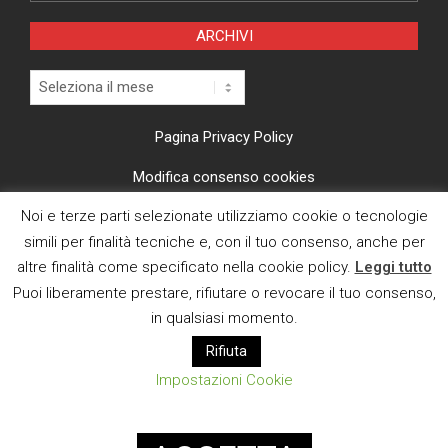
ARCHIVI
Archivi
Pagina Privacy Policy
Modifica consenso cookies
Noi e terze parti selezionate utilizziamo cookie o tecnologie
CI TROVI ANCHE SU
simili per finalità tecniche e, con il tuo consenso, anche per
altre finalità come specificato nella cookie policy.
Leggi tutto
Puoi liberamente prestare, rifiutare o revocare il tuo consenso,
in qualsiasi momento.
Rifiuta
E MAIL
Impostazioni Cookie
Designed using
Magazine News Byte
. Powered by
WordPress
.