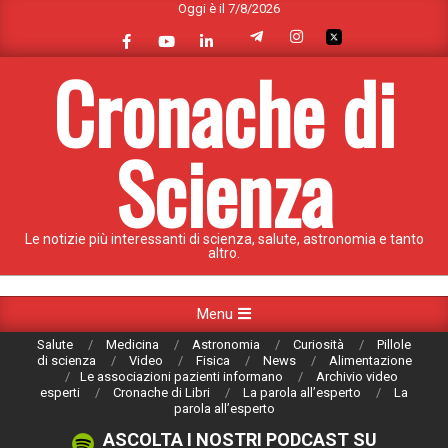
Oggi è il 7/8/2026
Skip
to
content
Cronache di
Scienza
Le notizie più interessanti di scienza, salute, astronomia e tanto
altro.
Primary
Menu
Navigation
Salute
Medicina
Astronomia
Curiosità
Pillole
Menu
di scienza
Video
Fisica
News
Alimentazione
Le associazioni pazienti informano
Archivio video
esperti
Cronache di Libri
La parola all’esperto
La
parola all’esperto
ASCOLTA I NOSTRI PODCAST SU