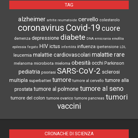
TAG
alzheimer
cervello
colesterolo
artrite reumatoide
coronavirus
Covid-19
cuore
diabete
depressione
demenza
DNA
emicrania
emofilia
HIV
ictus
influenza
epilessia
ipertensione
LDL
fegato
infertilità
malattie rare
malattie cardiovascolari
leucemia
obesità
occhi
microbiota
Parkinson
melanoma
mieloma
SARS-CoV-2
pediatria
sclerosi
psoriasi
tumore
multipla
tumore alla
superbatteri
tumore al cervello
tumore al seno
tumore al polmone
prostata
tumori
tumore del colon
tumore ovarico
tumore pancreas
vaccini
CRONACHE DI SCIENZA