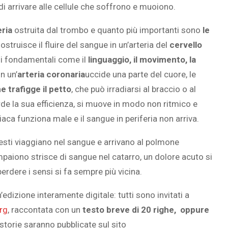
di arrivare alle cellule che soffrono e muoiono.
eria
ostruita dal trombo e quanto più importanti sono
le
struisce il fluire del sangue in un’arteria del
cervello
ni fondamentali come il
l
inguaggio, il movimento, la
n un’
arteria coronaria
uccide una parte del cuore, le
e trafigge il petto
, che può irradiarsi al braccio o al
erde la sua efficienza, si muove in modo non ritmico e
aca funziona male e il sangue in periferia non arriva.
esti viaggiano nel sangue e arrivano al polmone
compaiono strisce di sangue nel catarro, un dolore acuto si
erdere i sensi si fa sempre più vicina.
edizione interamente digitale: tutti sono invitati a
rg
, raccontata con un
testo breve di 20 righe, oppure
 storie saranno pubblicate sul sito