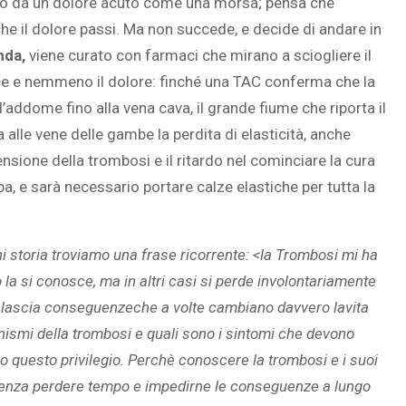
ato da un dolore acuto come una morsa; pensa che
e il dolore passi. Ma non succede, e decide di andare in
nda,
viene curato con farmaci che mirano a sciogliere il
sce e nemmeno il dolore: finché una TAC conferma che la
’addome fino alla vena cava, il grande fiume che riporta il
 alle vene delle gambe la perdita di elasticità, anche
ensione della trombosi e il ritardo nel cominciare la cura
a, e sarà necessario portare calze elastiche per tutta la
gni storia troviamo una frase ricorrente: <la Trombosi mi ha
o la si conosce, ma in altri casi si perde involontariamente
rla lascia conseguenzeche a volte cambiano davvero lavita
ismi della trombosi e quali sono i sintomi che devono
no questo privilegio. Perchè conoscere la trombosi e i suoi
 senza perdere tempo e impedirne le conseguenze a lungo