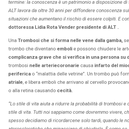
termine: la conoscenza è un patrimonio a disposizione di tu
ALT lavora da oltre 30 anni per diffondere conoscenza sul
situazioni che aumentano il rischio di essere colpiti. E co
dottoressa Lidia Rota Vender presidente di ALT .
Una
Trombosi che si forma nelle vene dalla gamba,
se
trombo che diventano
emboli
e possono chiudere le ar
complicanza grave che si verifica in una persona su 
trombosi
nelle arteriecoronarie
causa
infarto del mio
periferica
o “malattia delle vetrine”. Un trombo può fo
atriale
, e libera emboli che arrivano al cervello provoca
o alla retina causando
cecità.
“Lo stile di vita aiuta a ridurre la probabilità di trombosi
stile di vita. Tutti noi sappiamo come dovremmo vivere, 
spesso decidiamo di ricordarcene solo tardi, quando le no
aterosclerotiche che minacciano di chiuderle. È come se