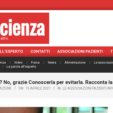
cienza
altro.
ALL’ESPERTO
CONTATTI
ASSOCIAZIONI PAZIENTI
T
ienza
Video
Fisica
News
Alimentazione
Le associazi
La parola all’esperto
 No, grazie Conoscerla per evitarla. Racconta la 
AZIONE
ON:
15 APRILE 2021
IN:
LE ASSOCIAZIONI PAZIENTI I