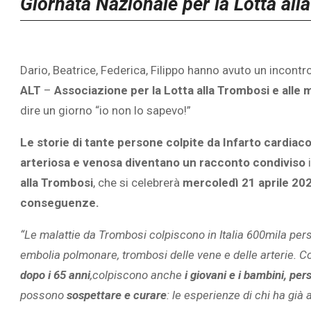
Giornata Nazionale per la Lotta al
Dario, Beatrice, Federica, Filippo hanno avuto un incont
ALT
–
Associazione per la Lotta alla Trombosi e alle 
dire un giorno “io non lo sapevo!”
Le storie di tante persone colpite da
Infarto cardiac
arteriosa e venosa diventano un racconto condiviso
alla Trombosi
, che si celebrerà
mercoledì 21 aprile 202
conseguenze.
“Le malattie da Trombosi colpiscono in Italia 600mila pers
embolia polmonare, trombosi delle vene e delle arterie. C
dopo i 65 anni
,colpiscono anche
i giovani e i bambini, per
possono
sospettare e curare
: le esperienze di chi ha già