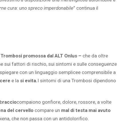
verne cura: uno spreco imperdonabile
” continua il
la Trombosi promossa dal ALT Onlus –
che da oltre
ne sui fattori di rischio, sui sintomi e sulle conseguenze
è spiegare con un linguaggio semplicee comprensibile a
scere
e la
si evita.
I sintomi di una Trombosi dipendono
 b
raccio
compaiono gonfiore, dolore, rossore, a volte
na del cervello
compare un
mal di testa mai avuto
piena, che non passa con un antidolorifico.