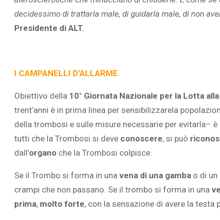
decidessimo di trattarla male, di guidarla male, di non a
Presidente di ALT.
I CAMPANELLI D’ALLARME
Obiettivo della
10° Giornata Nazionale per la Lotta al
trent’anni è in prima linea per sensibilizzarela popolazio
della trombosi e sulle misure necessarie per evitarla– 
tutti che la Trombosi si deve
conoscere
, si può
ricono
dall’
organo
che la Trombosi colpisce.
Se il Trombo si forma in una
vena di una gamba
o di un
crampi che non passano. Se il trombo si forma in una
ve
prima
,
molto forte
, con la sensazione di avere la testa 