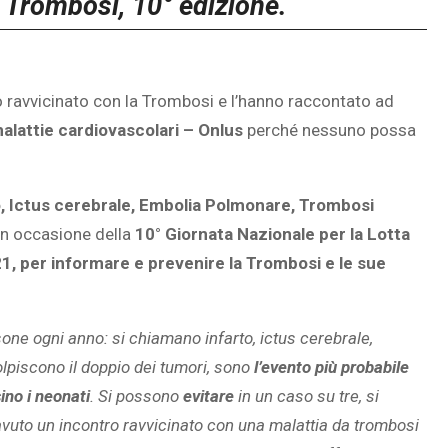
la Trombosi,
10° edizione.
ro ravvicinato con la Trombosi e l’hanno raccontato ad
malattie cardiovascolari – Onlus
perché nessuno possa
o, Ictus cerebrale, Embolia Polmonare, Trombosi
in occasione della
10° Giornata Nazionale per la Lotta
1, per informare e prevenire la Trombosi e le sue
one ogni anno: si chiamano infarto, ictus cerebrale,
olpiscono il doppio dei tumori, sono
l’evento più probabile
sino i neonati
. Si possono
evitare
in un caso su tre, si
 avuto un incontro ravvicinato con una malattia da trombosi