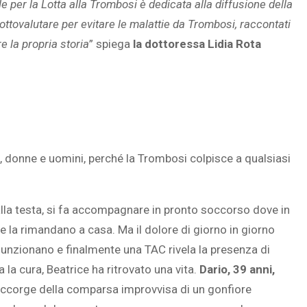
 per la Lotta alla Trombosi è dedicata alla diffusione della
tovalutare per evitare le malattie da Trombosi, raccontati
e la propria storia
” spiega
la dottoressa Lidia Rota
SOVRAPPESO E OBESIT
À CEREBRALE
INFANTILE ASSOCIATI A
ELODIE CHE LE
ASSENZA DI FIGLI IN ET
IMMAGINANO
ADULTA
, donne e uomini, perché la Trombosi colpisce a qualsiasi
alla testa, si fa accompagnare in pronto soccorso dove in
la rimandano a casa. Ma il dolore di giorno in giorno
 funzionano e finalmente una TAC rivela la presenza di
ta la cura, Beatrice ha ritrovato una vita.
Dario, 39 anni,
accorge della comparsa improvvisa di un gonfiore