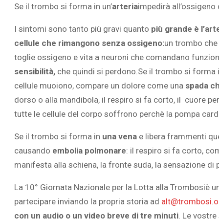
Se il trombo si forma in un’
a
rteria
impedirà all’ossigeno 
I sintomi sono tanto più gravi quanto
più grande è l’art
cellule che rimangono senza ossigeno:
un trombo che o
toglie ossigeno e vita a neuroni che comandano funzio
sensibilità,
che quindi si perdono.Se il trombo si forma i
cellule muoiono, compare un dolore come una
spada ch
dorso o alla mandibola, il respiro si fa corto, il cuore p
tutte le cellule del corpo soffrono perchè la pompa cardi
Se il trombo si forma in
una vena
e libera frammenti qu
causando
embolia polmonare
: il respiro si fa corto, 
manifesta alla schiena, la fronte suda, la sensazione di p
La 10° Giornata Nazionale per la Lotta alla Trombosiè un’
partecipare inviando la propria storia ad
alt@trombosi.o
con un audio o un video breve di tre minuti
. Le vostre