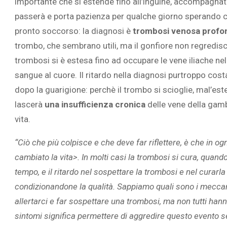
importante che si estende fino all’inguine, accompagn
passerà e porta pazienza per qualche giorno sperando ch
pronto soccorso: la diagnosi è
trombosi venosa profo
trombo, che sembrano utili, ma il gonfiore non regredi
trombosi si è estesa fino ad occupare le vene iliache nell
sangue al cuore. Il ritardo nella diagnosi purtroppo costa
dopo la guarigione: perchè il trombo si scioglie, mal’est
lascerà
una insufficienza cronica
delle vene della gamb
vita.
“Ciò che più colpisce e che deve far riflettere, è che in o
cambiato la vita>. In molti casi la trombosi si cura, quand
tempo, e il ritardo nel sospettare la trombosi e nel cura
condizionandone la qualità. Sappiamo quali sono i meccan
allertarci e far sospettare una trombosi, ma non tutti han
sintomi significa permettere di aggredire questo evento