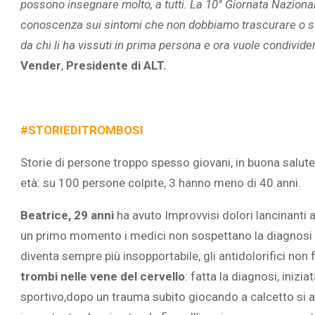
possono insegnare molto, a tutti.
La 10° Giornata Nazionale
conoscenza sui sintomi che non dobbiamo trascurare o sot
da chi li ha vissuti in prima persona e ora vuole condivider
Vender
,
Presidente di ALT.
L’ATTIVIT
RIVELA LE M
PERSONE 
#STORIEDITROMBOSI
Storie di persone troppo spesso giovani, in buona salute
età: su 100 persone colpite, 3 hanno meno di 40 anni.
Beatrice, 29 anni
ha avuto Improvvisi dolori lancinanti 
un primo momento i medici non sospettano la diagnosi e 
diventa sempre più insopportabile, gli antidolorifici non
trombi nelle vene del cervello
: fatta la diagnosi, inizia
sportivo,dopo un trauma subito giocando a calcetto si 