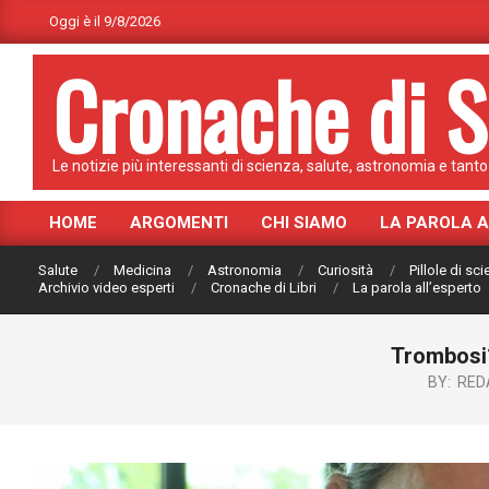
Skip
Oggi è il 9/8/2026
to
Cronache di S
content
Le notizie più interessanti di scienza, salute, astronomia e tanto 
HOME
ARGOMENTI
CHI SIAMO
LA PAROLA 
Primary
Navigation
Salute
Medicina
Astronomia
Curiosità
Pillole di sc
Menu
Archivio video esperti
Cronache di Libri
La parola all’esperto
Trombosi?
BY:
RED