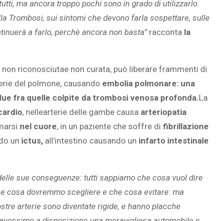
tti, ma ancora troppo pochi sono in grado di utilizzarlo.
la Trombosi, sui sintomi che devono farla sospettare, sulle
ntinuerà a farlo, perchè ancora non basta”
racconta
la
 non riconosciutae non curata, può liberare frammenti di
terie del polmone, causando
embolia polmonare: una
due fra quelle colpite da trombosi venosa profonda.
La
cardio
, nellearterie delle gambe causa
arteriopatia
rmarsi
nel cuore
, in un paziente che soffre di
fibrillazione
ndo un
ictus,
all’intestino causando un
infarto intestinale
 e delle sue conseguenze: tutti sappiamo che cosa vuol dire
che cosa dovremmo scegliere e che cosa evitare: ma
stre arterie sono diventate rigide, e hanno placche
 avessimo a disposizione una meravigliosa automobile e