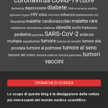
coronavirus
Covid-19
cuore
diabete
depressione
demenza
DNA
emicrania
emofilia
HIV
ictus
influenza
epilessia
ipertensione
LDL
fegato
infertilità
malattie rare
malattie cardiovascolari
leucemia
obesità
occhi
microbiota
Parkinson
melanoma
mieloma
SARS-CoV-2
pediatria
sclerosi
psoriasi
tumore
multipla
tumore alla
superbatteri
tumore al cervello
tumore al seno
tumore al polmone
prostata
tumori
tumore del colon
tumore ovarico
tumore pancreas
vaccini
CRONACHE DI SCIENZA
Lo scopo di questo blog è la divulgazione delle notize
più interessanti del mondo medico scientifico.