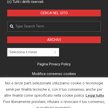
(c) Tutti i diritti riservati
CERCA NEL SITO
Search
ARCHIVI
Archivi
Pagina Privacy Policy
Modifica consenso cookies
Noi e terze parti selezionate utilizziamo cookie o tecnologie
CI TROVI ANCHE SU
simili per finalità tecniche e, con il tuo consenso, anche per
altre finalità come specificato nella cookie policy.
Leggi tutto
Puoi liberamente prestare, rifiutare o revocare il tuo consenso,
in qualsiasi momento.