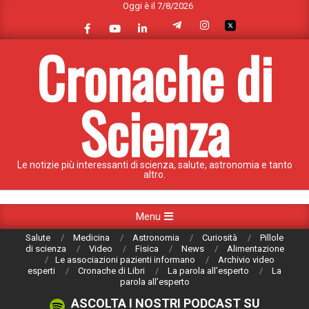
Oggi è il 7/8/2026
Skip
to
content
Cronache di
Scienza
Le notizie più interessanti di scienza, salute, astronomia e tanto
altro.
Primary
Menu
Navigation
Salute
Medicina
Astronomia
Curiosità
Pillole
Menu
di scienza
Video
Fisica
News
Alimentazione
Le associazioni pazienti informano
Archivio video
esperti
Cronache di Libri
La parola all’esperto
La
parola all’esperto
ASCOLTA I NOSTRI PODCAST SU