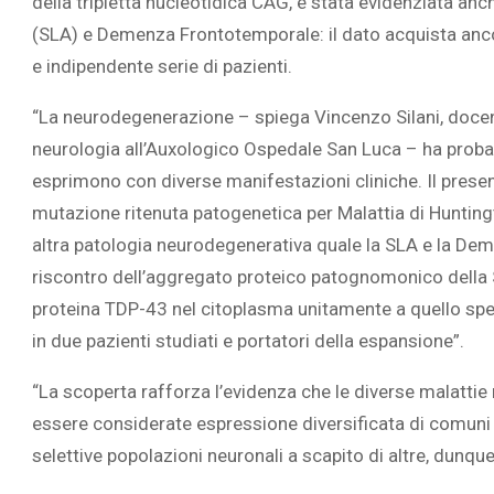
della tripletta nucleotidica CAG, è stata evidenziata anch
(SLA) e Demenza Frontotemporale: il dato acquista ancor
e indipendente serie di pazienti.
“La neurodegenerazione – spiega Vincenzo Silani, docente
L’ATTIVIT
neurologia all’Auxologico Ospedale San Luca – ha proba
RIVELA LE M
esprimono con diverse manifestazioni cliniche. Il prese
PERSONE 
mutazione ritenuta patogenetica per Malattia di Huntingt
altra patologia neurodegenerativa quale la SLA e la De
riscontro dell’aggregato proteico patognomonico della
proteina TDP-43 nel citoplasma unitamente a quello speci
in due pazienti studiati e portatori della espansione”.
“La scoperta rafforza l’evidenza che le diverse malatt
essere considerate espressione diversificata di comuni 
selettive popolazioni neuronali a scapito di altre, dunqu