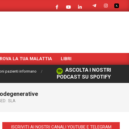
ROVA LA TUA MALATTIA
LIBRI
ASCOLTA I NOSTRI
oni pazienti informano
PODCAST SU SPOTIFY
rodegenerative
ED:
SLA
ISCRIVITI AI NOSTRI CANALI YOUTUBE E TELEGRAM