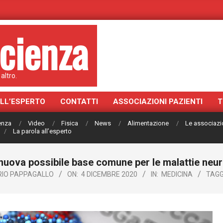
cienza
altro.
ALL’ESPERTO
CONTATTI
ASSOCIAZIONI PAZIENTI
T
ienza
Video
Fisica
News
Alimentazione
Le associazi
La parola all’esperto
nuova possibile base comune per le malattie neu
IO PAPPAGALLO
ON:
4 DICEMBRE 2020
IN:
MEDICINA
TAGG