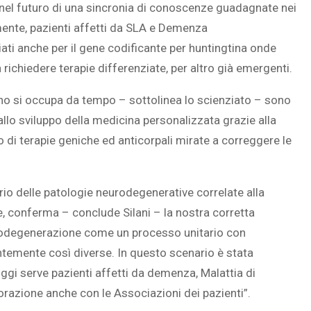
i nel futuro di una sincronia di conoscenze guadagnate nei
amente, pazienti affetti da SLA e Demenza
ti anche per il gene codificante per huntingtina onde
richiedere terapie differenziate, per altro già emergenti.
ano si occupa da tempo – sottolinea lo scienziato – sono
llo sviluppo della medicina personalizzata grazie alla
vo di terapie geniche ed anticorpali mirate a correggere le
io delle patologie neurodegenerative correlate alla
conferma – conclude Silani – la nostra corretta
urodegenerazione come un processo unitario con
entemente così diverse. In questo scenario è stata
oggi serve pazienti affetti da demenza, Malattia di
borazione anche con le Associazioni dei pazienti”.