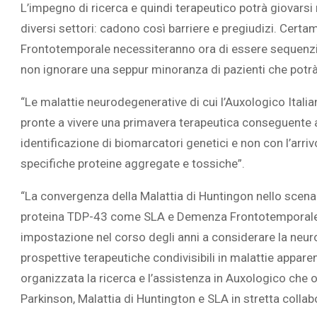
L’impegno di ricerca e quindi terapeutico potrà giovars
diversi settori: cadono così barriere e pregiudizi. Cert
Frontotemporale necessiteranno ora di essere sequenzia
non ignorare una seppur minoranza di pazienti che potrà 
“Le malattie neurodegenerative di cui l’Auxologico Itali
pronte a vivere una primavera terapeutica conseguente a
identificazione di biomarcatori genetici e non con l’arri
specifiche proteine aggregate e tossiche”.
“La convergenza della Malattia di Huntingon nello scenar
proteina TDP-43 come SLA e Demenza Frontotemporale, 
impostazione nel corso degli anni a considerare la ne
prospettive terapeutiche condivisibili in malattie appar
organizzata la ricerca e l’assistenza in Auxologico che 
Parkinson, Malattia di Huntington e SLA in stretta colla