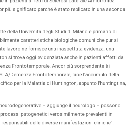
e in pazienti affetti di Sclerosi Laterale Amiotrofica
 più significato perché è stato replicato in una seconda
SOVRAPPESO E OBESIT
 della Università degli Studi di Milano e primario di
À CEREBRALE
INFANTILE ASSOCIATI A
bilmente caratteristiche biologiche comuni che pur si
ELODIE CHE LE
ASSENZA DI FIGLI IN ET
nte lavoro ne fornisce una inaspettata evidenza: una
IMMAGINANO
ADULTA
on si trova oggi evidenziata anche in pazienti affetti da
menza Frontotemporale. Ancor più sorprendente è il
 SLA/Demenza Frontotemporale, cioè l’accumulo della
fico per la Malattia di Huntington, appunto l’huntingtina,
ie neurodegenerative – aggiunge il neurologo – possono
processi patogenetici verosimilmente prevalenti in
e responsabili delle diverse manifestazioni cliniche”.