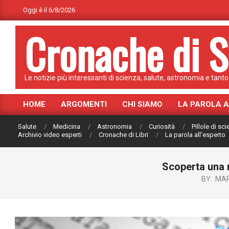
Skip
Oggi è il 6/8/2026
to
Cronache di S
content
Le notizie più interessanti di scienza, salute, astronomia e tanto 
HOME
ARGOMENTI
CHI SIAMO
LA PAROLA 
Primary
Navigation
Salute
Medicina
Astronomia
Curiosità
Pillole di sc
Menu
Archivio video esperti
Cronache di Libri
La parola all’esperto
Scoperta una 
BY:
MAR