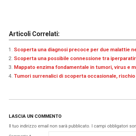
Articoli Correlati:
Scoperta una diagnosi precoce per due malattie 
Scoperta una possibile connessione tra iperparatir
Mappato enzima fondamentale in tumori, virus e m
Tumori surrenalici di scoperta occasionale, rischio
2020-
12-
LASCIA UN COMMENTO
04
Il tuo indirizzo email non sarà pubblicato.
I campi obbligatori s