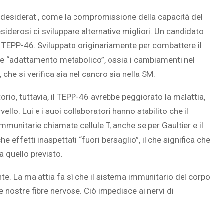
 indesiderati, come la compromissione della capacità del
siderosi di sviluppare alternative migliori. Un candidato
TEPP-46. Sviluppato originariamente per combattere il
SOVRAPPESO E OBESIT
me “adattamento metabolico”, ossia i cambiamenti nel
À CEREBRALE
INFANTILE ASSOCIATI A
che si verifica sia nel cancro sia nella SM.
ELODIE CHE LE
ASSENZA DI FIGLI IN ET
IMMAGINANO
ADULTA
torio, tuttavia, il TEPP-46 avrebbe peggiorato la malattia,
llo. Lui e i suoi collaboratori hanno stabilito che il
munitarie chiamate cellule T, anche se per Gaultier e il
 effetti inaspettati “fuori bersaglio”, il che significa che
 a quello previsto.
te. La malattia fa sì che il sistema immunitario del corpo
e nostre fibre nervose. Ciò impedisce ai nervi di