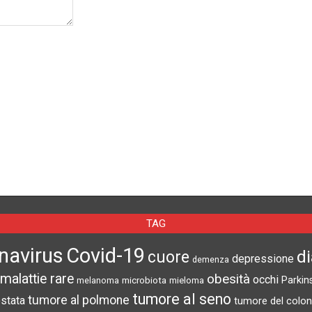
TAG
navirus
Covid-19
d
cuore
depressione
demenza
malattie rare
obesità
occhi
microbiota
Parkin
melanoma
mieloma
tumore al seno
tumore al polmone
ostata
tumore del colon