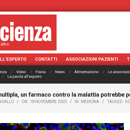
cienza
altro.
ALL’ESPERTO
CONTATTI
ASSOCIAZIONI PAZIENTI
T
ienza
Video
Fisica
News
Alimentazione
Le associazi
La parola all’esperto
ultipla, un farmaco contro la malattia potrebbe 
AGALLO
ON:
18 NOVEMBRE 2020
IN:
MEDICINA
TAGGED:
SC