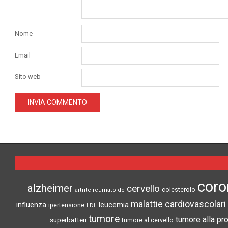
Nome
Email
Sito web
coro
alzheimer
cervello
colesterolo
artrite reumatoide
malattie cardiovascolari
influenza
leucemia
ipertensione
LDL
tumore
tumore alla pr
superbatteri
tumore al cervello