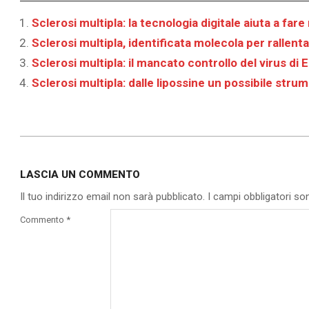
Sclerosi multipla: la tecnologia digitale aiuta a fare
Sclerosi multipla, identificata molecola per rallent
Sclerosi multipla: il mancato controllo del virus di
Sclerosi multipla: dalle lipossine un possibile str
2020-
11-
LASCIA UN COMMENTO
18
Il tuo indirizzo email non sarà pubblicato.
I campi obbligatori s
Commento
*