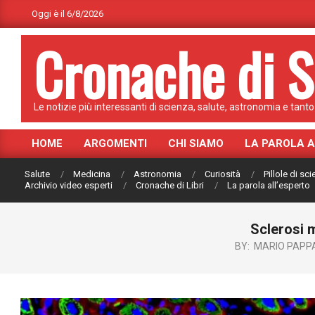
Skip
Oggi è il 6/8/2026
to
Cronache di S
content
Le notizie più interessanti di scienza, salute, astronomia e tanto 
HOME
ARGOMENTI
CHI SIAMO
LA PAROLA 
Primary
Navigation
Salute
Medicina
Astronomia
Curiosità
Pillole di sc
Menu
Archivio video esperti
Cronache di Libri
La parola all’esperto
Sclerosi m
BY:
MARIO PAPP