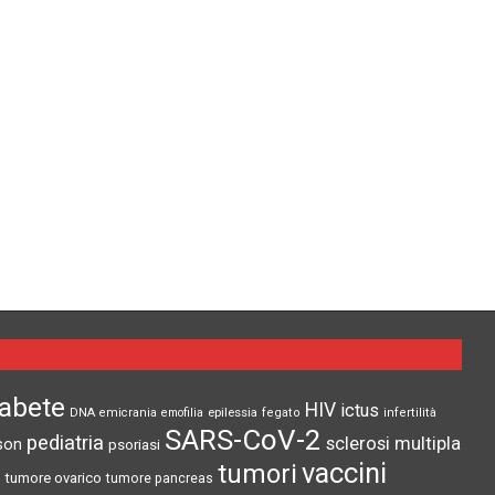
iabete
HIV
ictus
epilessia
DNA
emicrania
emofilia
fegato
infertilità
SARS-CoV-2
pediatria
sclerosi multipla
son
psoriasi
vaccini
tumori
tumore ovarico
tumore pancreas