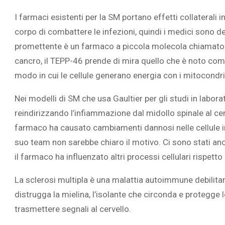
I farmaci esistenti per la SM portano effetti collaterali
corpo di combattere le infezioni, quindi i medici sono de
promettente è un farmaco a piccola molecola chiamato 
cancro, il TEPP-46 prende di mira quello che è noto co
L’ATTIVIT
modo in cui le cellule generano energia con i mitocondri, 
RIVELA LE M
PERSONE 
Nei modelli di SM che usa Gaultier per gli studi in labora
reindirizzando l’infiammazione dal midollo spinale al cerve
farmaco ha causato cambiamenti dannosi nelle cellule im
suo team non sarebbe chiaro il motivo. Ci sono stati anche
il farmaco ha influenzato altri processi cellulari rispetto
La sclerosi multipla è una malattia autoimmune debilitan
distrugga la mielina, l’isolante che circonda e protegge l
trasmettere segnali al cervello.