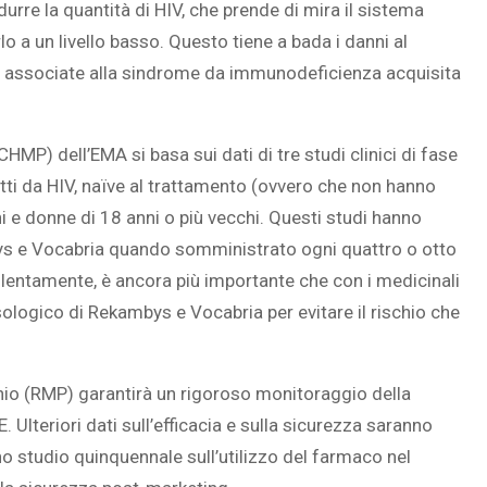
urre la quantità di HIV, che prende di mira il sistema
lo a un livello basso. Questo tiene a bada i danni al
ie associate alla sindrome da immunodeficienza acquisita
CHMP) dell’EMA si basa sui dati di tre studi clinici di fase
etti da HIV, naïve al trattamento (ovvero che non hanno
 e donne di 18 anni o più vecchi. Questi studi hanno
bys e Vocabria quando somministrato ogni quattro o otto
no lentamente, è ancora più importante che con i medicinali
logico di Rekambys e Vocabria per evitare il rischio che
schio (RMP) garantirà un rigoroso monitoraggio della
. Ulteriori dati sull’efficacia e sulla sicurezza saranno
no studio quinquennale sull’utilizzo del farmaco nel