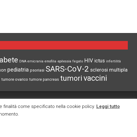
iabete
HIV
ictus
epilessia
DNA
emicrania
emofilia
fegato
infertilità
SARS-CoV-2
pediatria
sclerosi multipla
son
psoriasi
vaccini
tumori
tumore ovarico
tumore pancreas
CI TROVI ANCHE SU
re finalità come specificato nella cookie policy.
Leggi tutto
i momento.
cy