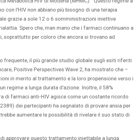
linica Metabolica HIV di Modena (MHMC). “Questo regime a
no con l’HIV non abbiano più bisogno di una terapia
le grazie a sole 12 o 6 somministrazioni iniettive
 malattia. Spero che, man mano che i farmaci continuano a
SOVRAPPESO E OBESIT
ivi, soprattutto per coloro che ancora si trovano ad
À CEREBRALE
INFANTILE ASSOCIATI A
ELODIE CHE LE
ASSENZA DI FIGLI IN ET
IMMAGINANO
ADULTA
requente, il più grande studio globale sugli esiti riferiti
thcare, Positive Perspectives Wave 2, ha mostrato che –
ioni in merito al trattamento e la loro propensione verso i
n regime a lunga durata d’azione. Inoltre, il 58%
a di farmaci anti-HIV agisce come un costante ricordo
/2389) dei partecipanti ha segnalato di provare ansia per
trebbe aumentare le possibilità di rivelare il suo stato di
di approvare questo trattamento iniettabile a lunga