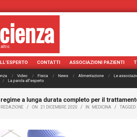
cienza
altro.
ALL’ESPERTO
CONTATTI
ASSOCIAZIONI PAZIENTI
T
ienza
Video
Fisica
News
Alimentazione
Le associazi
La parola all’esperto
 regime a lunga durata completo per il trattament
REDAZIONE
ON:
21 DICEMBRE 2020
IN:
MEDICINA
TAGGED: