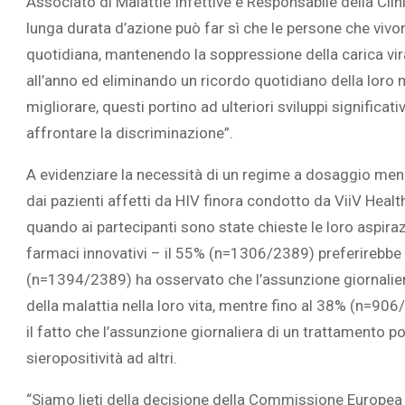
Associato di Malattie Infettive e Responsabile della C
lunga durata d’azione può far sì che le persone che vivo
quotidiana, mantenendo la soppressione della carica vira
all’anno ed eliminando un ricordo quotidiano della loro
migliorare, questi portino ad ulteriori sviluppi significat
L’ATTIVIT
affrontare la discriminazione”.
RIVELA LE M
PERSONE 
A evidenziare la necessità di un regime a dosaggio meno f
dai pazienti affetti da HIV finora condotto da ViiV Heal
quando ai partecipanti sono state chieste le loro aspiraz
farmaci innovativi – il 55% (n=1306/2389) preferirebbe u
(n=1394/2389) ha osservato che l’assunzione giornalier
della malattia nella loro vita, mentre fino al 38% (n=906
il fatto che l’assunzione giornaliera di un trattamento po
sieropositività ad altri.
“Siamo lieti della decisione della Commissione Europea 