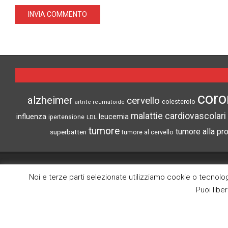
coro
alzheimer
cervello
colesterolo
artrite reumatoide
malattie cardiovascolari
influenza
leucemia
ipertensione
LDL
tumore
tumore alla pr
superbatteri
tumore al cervello
CRONACHE DI SCIENZA
Noi e terze parti selezionate utilizziamo cookie o tecnologi
Puoi libe
Search
Lo scopo di questo blog è la divulgazione
delle notize più interessanti del mondo
medico scientifico.