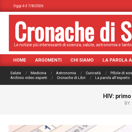
Skip
Oggi è il 7/8/2026
to
Cronache di S
content
Le notizie più interessanti di scienza, salute, astronomia e tanto 
HOME
ARGOMENTI
CHI SIAMO
LA PAROLA 
Primary
Navigation
Salute
Medicina
Astronomia
Curiosità
Pillole di sc
Menu
Archivio video esperti
Cronache di Libri
La parola all’esperto
HIV: primo
BY: