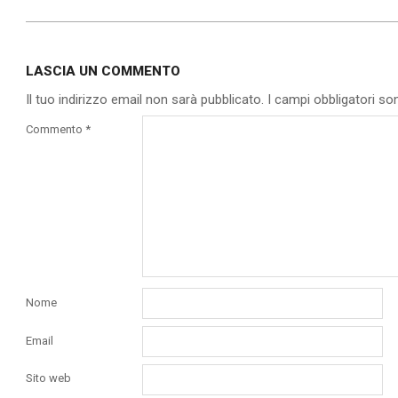
2020-
12-
LASCIA UN COMMENTO
21
Il tuo indirizzo email non sarà pubblicato.
I campi obbligatori s
Commento
*
Nome
Email
Sito web