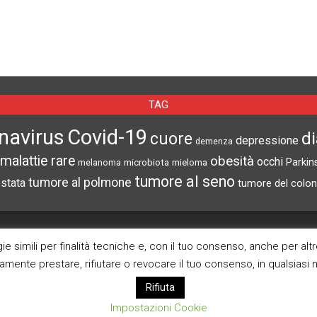
TAG
navirus
Covid-19
d
cuore
depressione
demenza
malattie rare
obesità
occhi
microbiota
Parkin
melanoma
mieloma
tumore al seno
tumore al polmone
ostata
tumore del colon
CERCA NEL SITO
ARCHIVI
e simili per finalità tecniche e, con il tuo consenso, anche per alt
ramente prestare, rifiutare o revocare il tuo consenso, in qualsias
Archivi
Rifiuta
Impostazioni Cookie
Pagina Privacy Poli