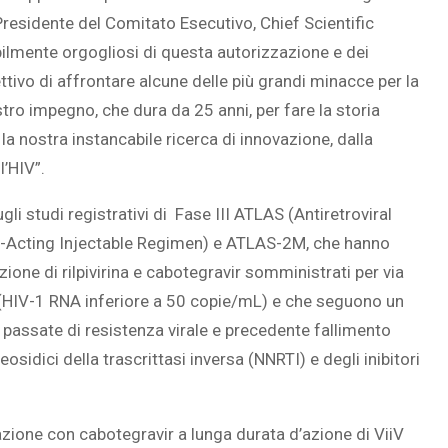
 Presidente del Comitato Esecutivo, Chief Scientific
ilmente orgogliosi di questa autorizzazione e dei
ivo di affrontare alcune delle più grandi minacce per la
tro impegno, che dura da 25 anni, per fare la storia
la nostra instancabile ricerca di innovazione, dalla
l’HIV”.
i studi registrativi di Fase III ATLAS (Antiretroviral
g-Acting Injectable Regimen) e ATLAS-2M, che hanno
one di rilpivirina e cabotegravir somministrati per via
ca (HIV-1 RNA inferiore a 50 copie/mL) e che seguono un
o passate di resistenza virale e precedente fallimento
eosidici della trascrittasi inversa (NNRTI) e degli inibitori
azione con cabotegravir a lunga durata d’azione di ViiV