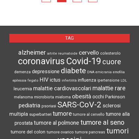
TAG
alzheimer
cervello
colesterolo
artrite reumatoide
coronavirus
Covid-19
cuore
diabete
depressione
demenza
DNA
emicrania
emofilia
HIV
ictus
influenza
epilessia
ipertensione
LDL
fegato
infertilità
malattie rare
malattie cardiovascolari
leucemia
obesità
occhi
microbiota
Parkinson
melanoma
mieloma
SARS-CoV-2
pediatria
sclerosi
psoriasi
tumore
multipla
tumore alla
superbatteri
tumore al cervello
tumore al seno
tumore al polmone
prostata
tumori
tumore del colon
tumore ovarico
tumore pancreas