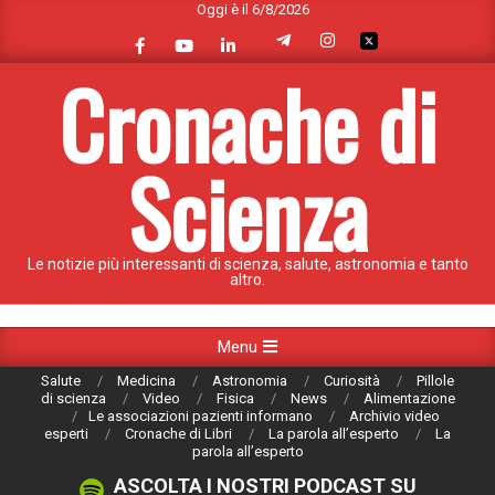
Oggi è il 6/8/2026
Skip
to
content
Cronache di
Scienza
Le notizie più interessanti di scienza, salute, astronomia e tanto
altro.
Primary
Menu
Navigation
Salute
Medicina
Astronomia
Curiosità
Pillole
Menu
di scienza
Video
Fisica
News
Alimentazione
Le associazioni pazienti informano
Archivio video
esperti
Cronache di Libri
La parola all’esperto
La
parola all’esperto
ASCOLTA I NOSTRI PODCAST SU