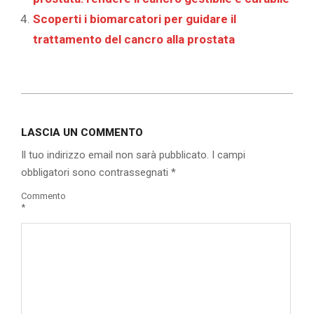
Scoperti i biomarcatori per guidare il
trattamento del cancro alla prostata
2020-
03-
LASCIA UN COMMENTO
03
Il tuo indirizzo email non sarà pubblicato.
I campi
obbligatori sono contrassegnati
*
Commento
*