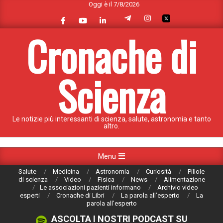
Oggi è il 7/8/2026
Skip
to
content
Cronache di
Scienza
Le notizie più interessanti di scienza, salute, astronomia e tanto
altro.
Primary
Menu
Navigation
Salute
Medicina
Astronomia
Curiosità
Pillole
Menu
di scienza
Video
Fisica
News
Alimentazione
Le associazioni pazienti informano
Archivio video
esperti
Cronache di Libri
La parola all’esperto
La
parola all’esperto
ASCOLTA I NOSTRI PODCAST SU