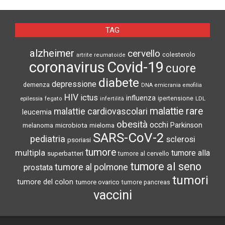
TAG
alzheimer
cervello
colesterolo
artrite reumatoide
coronavirus
Covid-19
cuore
diabete
depressione
demenza
DNA
emicrania
emofilia
HIV
ictus
influenza
epilessia
ipertensione
LDL
fegato
infertilità
malattie rare
malattie cardiovascolari
leucemia
obesità
occhi
microbiota
Parkinson
melanoma
mieloma
SARS-CoV-2
pediatria
sclerosi
psoriasi
tumore
multipla
tumore alla
superbatteri
tumore al cervello
tumore al seno
tumore al polmone
prostata
tumori
tumore del colon
tumore ovarico
tumore pancreas
vaccini