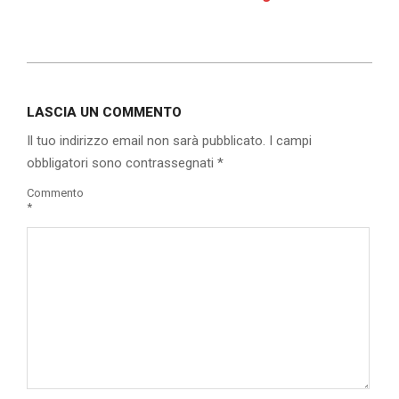
2019-
10-
LASCIA UN COMMENTO
29
Il tuo indirizzo email non sarà pubblicato.
I campi
obbligatori sono contrassegnati
*
Commento
*