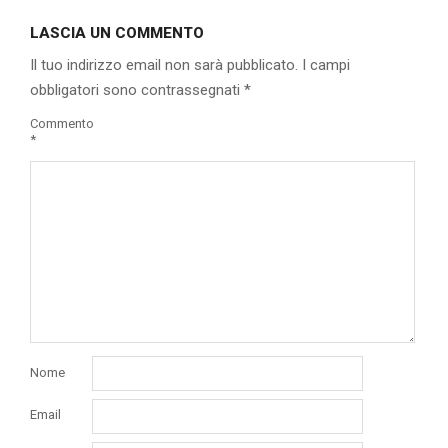
10-
LASCIA UN COMMENTO
01
Il tuo indirizzo email non sarà pubblicato.
I campi
obbligatori sono contrassegnati
*
Commento
*
Nome
Email