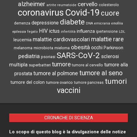
alzheimer
cervello
colesterolo
artrite reumatoide
coronavirus
Covid-19
cuore
diabete
depressione
demenza
DNA
emicrania
emofilia
HIV
ictus
influenza
epilessia
ipertensione
LDL
fegato
infertilità
malattie rare
malattie cardiovascolari
leucemia
obesità
occhi
microbiota
Parkinson
melanoma
mieloma
SARS-CoV-2
pediatria
sclerosi
psoriasi
tumore
multipla
tumore alla
superbatteri
tumore al cervello
tumore al seno
tumore al polmone
prostata
tumori
tumore del colon
tumore ovarico
tumore pancreas
vaccini
CRONACHE DI SCIENZA
Lo scopo di questo blog è la divulgazione delle notize