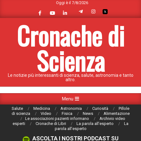
Oggi è il 7/8/2026
Skip
to
content
Cronache di
Scienza
Le notizie più interessanti di scienza, salute, astronomia e tanto
altro.
Primary
Menu
Navigation
Salute
Medicina
Astronomia
Curiosità
Pillole
Menu
di scienza
Video
Fisica
News
Alimentazione
Le associazioni pazienti informano
Archivio video
esperti
Cronache di Libri
La parola all’esperto
La
parola all’esperto
ASCOLTA I NOSTRI PODCAST SU