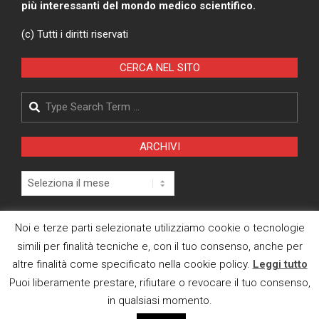
più interessanti del mondo medico scientifico.
(c) Tutti i diritti riservati
CERCA NEL SITO
Search
ARCHIVI
Archivi
Pagina Privacy Policy
Noi e terze parti selezionate utilizziamo cookie o tecnologie
simili per finalità tecniche e, con il tuo consenso, anche per
Modifica consenso cookies
altre finalità come specificato nella cookie policy.
Leggi tutto
CI TROVI ANCHE SU
Puoi liberamente prestare, rifiutare o revocare il tuo consenso,
in qualsiasi momento.