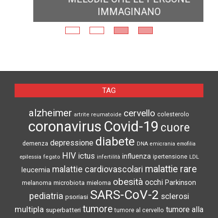
IMMAGINANO
TAG
alzheimer
cervello
colesterolo
artrite reumatoide
coronavirus
Covid-19
cuore
diabete
depressione
demenza
DNA
emicrania
emofilia
HIV
ictus
influenza
epilessia
ipertensione
LDL
fegato
infertilità
malattie rare
malattie cardiovascolari
leucemia
obesità
occhi
microbiota
Parkinson
melanoma
mieloma
SARS-CoV-2
pediatria
sclerosi
psoriasi
tumore
multipla
tumore alla
superbatteri
tumore al cervello