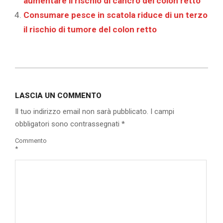
aumentare il rischio di cancro del colon retto
Consumare pesce in scatola riduce di un terzo
il rischio di tumore del colon retto
2019-
07-
LASCIA UN COMMENTO
18
Il tuo indirizzo email non sarà pubblicato.
I campi
obbligatori sono contrassegnati
*
Commento
*