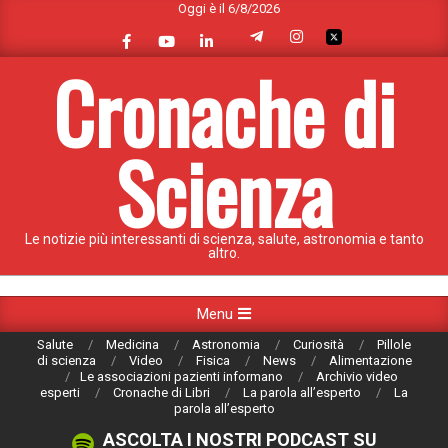
Oggi è il 6/8/2026
Skip
to
content
Cronache di
Scienza
Le notizie più interessanti di scienza, salute, astronomia e tanto
altro.
Primary
Menu
Navigation
Salute
Medicina
Astronomia
Curiosità
Pillole
Menu
di scienza
Video
Fisica
News
Alimentazione
Le associazioni pazienti informano
Archivio video
esperti
Cronache di Libri
La parola all’esperto
La
parola all’esperto
ASCOLTA I NOSTRI PODCAST SU