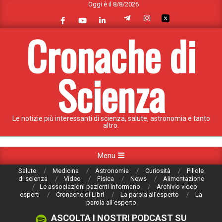
Oggi è il 8/8/2026
Skip
to
content
Cronache di
Scienza
Le notizie più interessanti di scienza, salute, astronomia e tanto
altro.
Primary
Menu
Navigation
Salute
Medicina
Astronomia
Curiosità
Pillole
Menu
di scienza
Video
Fisica
News
Alimentazione
Le associazioni pazienti informano
Archivio video
esperti
Cronache di Libri
La parola all’esperto
La
parola all’esperto
ASCOLTA I NOSTRI PODCAST SU