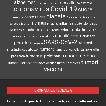
alzheimer
cervello
colesterolo
artrite reumatoide
coronavirus
Covid-19
cuore
diabete
depressione
demenza
DNA
emicrania
emofilia
HIV
ictus
influenza
epilessia
ipertensione
LDL
fegato
infertilità
malattie rare
malattie cardiovascolari
leucemia
obesità
occhi
microbiota
Parkinson
melanoma
mieloma
SARS-CoV-2
pediatria
sclerosi
psoriasi
tumore
multipla
tumore alla
superbatteri
tumore al cervello
tumore al seno
tumore al polmone
prostata
tumori
tumore del colon
tumore ovarico
tumore pancreas
vaccini
CRONACHE DI SCIENZA
Lo scopo di questo blog è la divulgazione delle notize