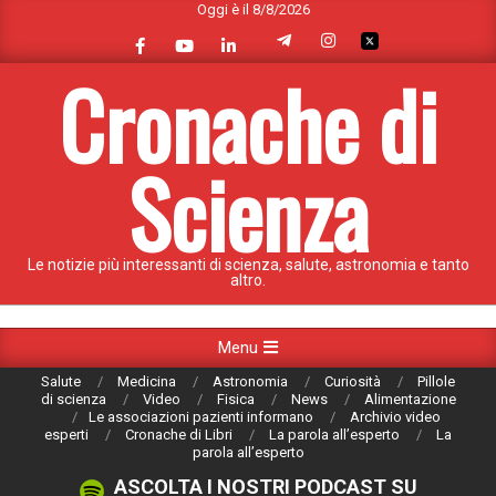
Oggi è il 8/8/2026
Skip
to
content
Cronache di
Scienza
Le notizie più interessanti di scienza, salute, astronomia e tanto
altro.
Primary
Menu
Navigation
Salute
Medicina
Astronomia
Curiosità
Pillole
Menu
di scienza
Video
Fisica
News
Alimentazione
Le associazioni pazienti informano
Archivio video
esperti
Cronache di Libri
La parola all’esperto
La
parola all’esperto
ASCOLTA I NOSTRI PODCAST SU