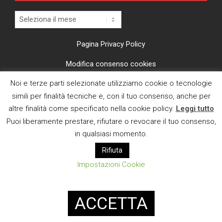
Archivi
Pagina Privacy Policy
Modifica consenso cookies
Noi e terze parti selezionate utilizziamo cookie o tecnologie
CI TROVI ANCHE SU
simili per finalità tecniche e, con il tuo consenso, anche per
altre finalità come specificato nella cookie policy.
Leggi tutto
Puoi liberamente prestare, rifiutare o revocare il tuo consenso,
in qualsiasi momento.
Rifiuta
E MAIL
Impostazioni Cookie
Designed using
Magazine News Byte
. Powered by
WordPress
.
ACCETTA