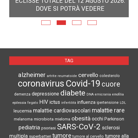
ECLISSE TOTALE DEL 12 AGOSTO 2026:
DOVE SI POTRÀ VEDERE
E
N
TAG
alzheimer
cervello
colesterolo
artrite reumatoide
coronavirus
Covid-19
cuore
diabete
depressione
demenza
DNA
emicrania
emofilia
HIV
ictus
influenza
epilessia
ipertensione
LDL
fegato
infertilità
malattie rare
malattie cardiovascolari
leucemia
obesità
occhi
microbiota
Parkinson
melanoma
mieloma
SARS-CoV-2
pediatria
sclerosi
psoriasi
tumore
multipla
tumore alla
superbatteri
tumore al cervello