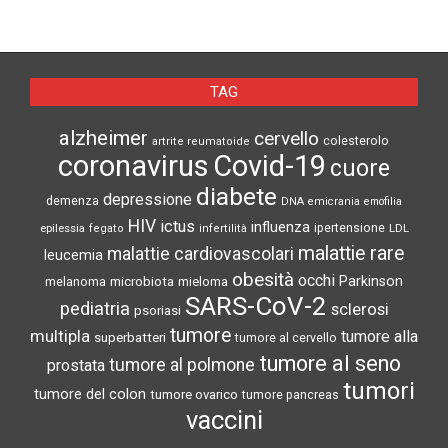
TAG
alzheimer
cervello
colesterolo
artrite reumatoide
coronavirus
Covid-19
cuore
diabete
depressione
demenza
DNA
emicrania
emofilia
HIV
ictus
influenza
epilessia
ipertensione
LDL
fegato
infertilità
malattie rare
malattie cardiovascolari
leucemia
obesità
occhi
microbiota
Parkinson
melanoma
mieloma
SARS-CoV-2
pediatria
sclerosi
psoriasi
tumore
multipla
tumore alla
superbatteri
tumore al cervello
tumore al seno
tumore al polmone
prostata
tumori
tumore del colon
tumore ovarico
tumore pancreas
vaccini