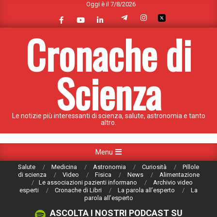
Oggi è il 7/8/2026
Skip
to
content
Cronache di
Scienza
Le notizie più interessanti di scienza, salute, astronomia e tanto
altro.
Primary
Menu
Navigation
Salute
Medicina
Astronomia
Curiosità
Pillole
Menu
di scienza
Video
Fisica
News
Alimentazione
Le associazioni pazienti informano
Archivio video
esperti
Cronache di Libri
La parola all’esperto
La
parola all’esperto
ASCOLTA I NOSTRI PODCAST SU