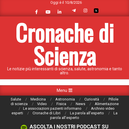
Oggi è il 10/8/2026
Skip
to
content
Cronache di
Scienza
Le notizie più interessanti di scienza, salute, astronomia e tanto
altro.
Primary
Menu
Navigation
Salute
Medicina
Astronomia
Curiosità
Pillole
Menu
di scienza
Video
Fisica
News
Alimentazione
Le associazioni pazienti informano
Archivio video
esperti
Cronache di Libri
La parola all’esperto
La
parola all’esperto
ASCOLTA I NOSTRI PODCAST SU