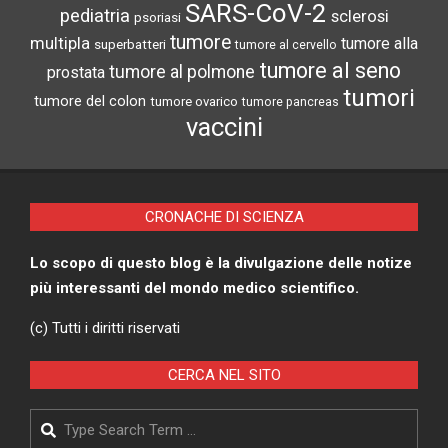
SARS-CoV-2
pediatria
sclerosi
psoriasi
tumore
multipla
tumore alla
superbatteri
tumore al cervello
tumore al seno
tumore al polmone
prostata
tumori
tumore del colon
tumore ovarico
tumore pancreas
vaccini
CRONACHE DI SCIENZA
Lo scopo di questo blog è la divulgazione delle notize
più interessanti del mondo medico scientifico.
(c) Tutti i diritti riservati
CERCA NEL SITO
Search