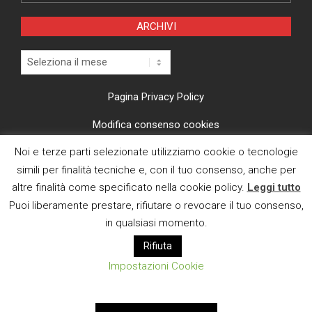
ARCHIVI
Archivi
Pagina Privacy Policy
Modifica consenso cookies
Noi e terze parti selezionate utilizziamo cookie o tecnologie
CI TROVI ANCHE SU
simili per finalità tecniche e, con il tuo consenso, anche per
altre finalità come specificato nella cookie policy.
Leggi tutto
Puoi liberamente prestare, rifiutare o revocare il tuo consenso,
in qualsiasi momento.
Rifiuta
E MAIL
Impostazioni Cookie
Designed using
Magazine News Byte
. Powered by
WordPress
.