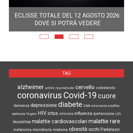
ECLISSE TOTALE DEL 12 AGOSTO 2026:
DOVE SI POTRÀ VEDERE
E
N
TAG
alzheimer
cervello
colesterolo
artrite reumatoide
coronavirus
Covid-19
cuore
diabete
depressione
demenza
DNA
emicrania
emofilia
HIV
ictus
influenza
epilessia
ipertensione
LDL
fegato
infertilità
malattie rare
malattie cardiovascolari
leucemia
obesità
occhi
microbiota
Parkinson
melanoma
mieloma