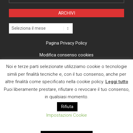
ARCHIVI
Archivi
Pagina Privacy Policy
Modifica consenso cookies
Noi e terze parti selezionate utilizziamo cookie o tecnologie
CI TROVI ANCHE SU
simili per finalità tecniche e, con il tuo consenso, anche per
altre finalità come specificato nella cookie policy.
Leggi tutto
Puoi liberamente prestare, rifiutare o revocare il tuo consenso,
in qualsiasi momento.
Rifiuta
E MAIL
Impostazioni Cookie
Designed using
Magazine News Byte
. Powered by
WordPress
.