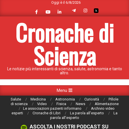
Oggi è il 6/8/2026
Skip
to
content
Cronache di
Scienza
Le notizie più interessanti di scienza, salute, astronomia e tanto
altro.
Primary
Menu
Navigation
Salute
Medicina
Astronomia
Curiosità
Pillole
Menu
di scienza
Video
Fisica
News
Alimentazione
Le associazioni pazienti informano
Archivio video
esperti
Cronache di Libri
La parola all’esperto
La
parola all’esperto
ASCOLTA I NOSTRI PODCAST SU