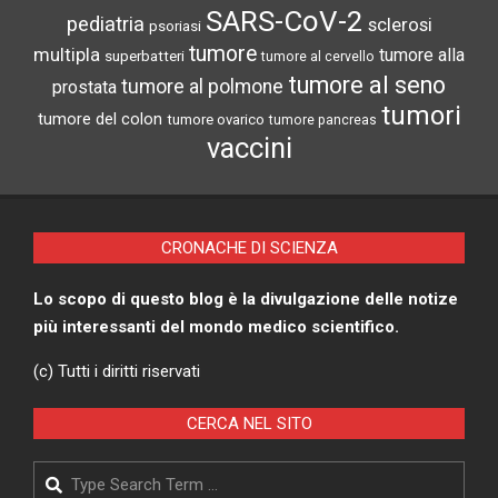
SARS-CoV-2
pediatria
sclerosi
psoriasi
tumore
multipla
tumore alla
superbatteri
tumore al cervello
tumore al seno
tumore al polmone
prostata
tumori
tumore del colon
tumore ovarico
tumore pancreas
vaccini
CRONACHE DI SCIENZA
Lo scopo di questo blog è la divulgazione delle notize
più interessanti del mondo medico scientifico.
(c) Tutti i diritti riservati
CERCA NEL SITO
Search