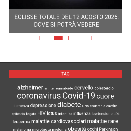
ECLISSE TOTALE DEL 12 AGOSTO 2026:
DOVE SI POTRÀ VEDERE
E
N
TAG
alzheimer
cervello
colesterolo
artrite reumatoide
coronavirus
Covid-19
cuore
diabete
depressione
demenza
DNA
emicrania
emofilia
HIV
ictus
influenza
epilessia
ipertensione
LDL
fegato
infertilità
malattie rare
malattie cardiovascolari
leucemia
obesità
occhi
microbiota
Parkinson
melanoma
mieloma