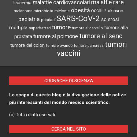
malattie rare
malattie cardiovascolari
leucemia
obesità
occhi
microbiota
Parkinson
melanoma
mieloma
SARS-CoV-2
pediatria
sclerosi
psoriasi
tumore
multipla
tumore alla
superbatteri
tumore al cervello
tumore al seno
tumore al polmone
prostata
tumori
tumore del colon
tumore ovarico
tumore pancreas
vaccini
CRONACHE DI SCIENZA
Lo scopo di questo blog è la divulgazione delle notize
più interessanti del mondo medico scientifico.
(c) Tutti i diritti riservati
CERCA NEL SITO