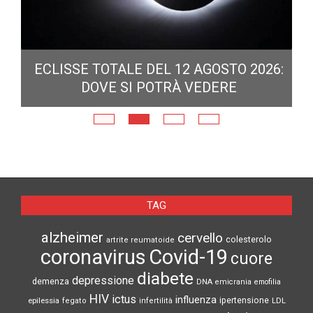
ECLISSE TOTALE DEL 12 AGOSTO 2026:
DOVE SI POTRÀ VEDERE
E
N
TAG
alzheimer
cervello
colesterolo
artrite reumatoide
coronavirus
Covid-19
cuore
diabete
depressione
demenza
DNA
emicrania
emofilia
HIV
ictus
influenza
epilessia
ipertensione
LDL
fegato
infertilità