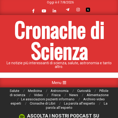
Oggi è il 7/8/2026
Skip
to
content
Cronache di
Scienza
Le notizie più interessanti di scienza, salute, astronomia e tanto
altro.
Primary
Menu
Navigation
Salute
Medicina
Astronomia
Curiosità
Pillole
Menu
di scienza
Video
Fisica
News
Alimentazione
Le associazioni pazienti informano
Archivio video
esperti
Cronache di Libri
La parola all’esperto
La
parola all’esperto
ASCOLTA I NOSTRI PODCAST SU