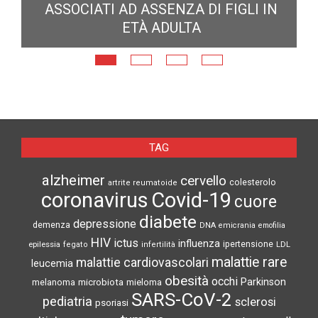
ASSOCIATI AD ASSENZA DI FIGLI IN
ETÀ ADULTA
TAG
alzheimer
cervello
colesterolo
artrite reumatoide
coronavirus
Covid-19
cuore
diabete
depressione
demenza
DNA
emicrania
emofilia
HIV
ictus
influenza
epilessia
ipertensione
LDL
fegato
infertilità
malattie rare
malattie cardiovascolari
leucemia
obesità
occhi
microbiota
Parkinson
melanoma
mieloma
SARS-CoV-2
pediatria
sclerosi
psoriasi