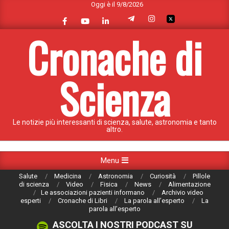
Oggi è il 9/8/2026
Skip
to
content
Cronache di
Scienza
Le notizie più interessanti di scienza, salute, astronomia e tanto
altro.
Primary
Menu
Navigation
Salute
Medicina
Astronomia
Curiosità
Pillole
Menu
di scienza
Video
Fisica
News
Alimentazione
Le associazioni pazienti informano
Archivio video
esperti
Cronache di Libri
La parola all’esperto
La
parola all’esperto
ASCOLTA I NOSTRI PODCAST SU