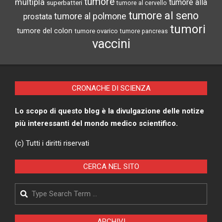
tumore
multipla
tumore alla
superbatteri
tumore al cervello
tumore al seno
tumore al polmone
prostata
tumori
tumore del colon
tumore ovarico
tumore pancreas
vaccini
CRONACHE DI SCIENZA
Lo scopo di questo blog è la divulgazione delle notize
più interessanti del mondo medico scientifico.
(c) Tutti i diritti riservati
CERCA NEL SITO
Search
ARCHIVI