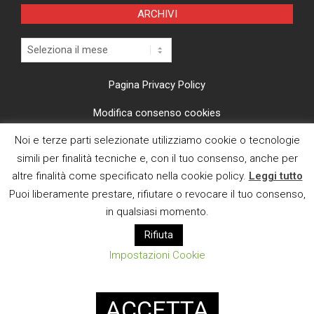
ARCHIVI
Archivi
Pagina Privacy Policy
Modifica consenso cookies
Noi e terze parti selezionate utilizziamo cookie o tecnologie
CI TROVI ANCHE SU
simili per finalità tecniche e, con il tuo consenso, anche per
altre finalità come specificato nella cookie policy.
Leggi tutto
Puoi liberamente prestare, rifiutare o revocare il tuo consenso,
in qualsiasi momento.
Rifiuta
E MAIL
Impostazioni Cookie
Designed using
Magazine News Byte
. Powered by
WordPress
.
ACCETTA