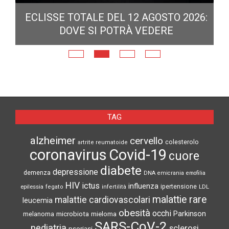
ECLISSE TOTALE DEL 12 AGOSTO 2026:
DOVE SI POTRÀ VEDERE
E
N
TAG
alzheimer
cervello
colesterolo
artrite reumatoide
coronavirus
Covid-19
cuore
diabete
depressione
demenza
DNA
emicrania
emofilia
HIV
ictus
influenza
epilessia
ipertensione
LDL
fegato
infertilità
malattie rare
malattie cardiovascolari
leucemia
obesità
occhi
microbiota
Parkinson
melanoma
mieloma
SARS-CoV-2
pediatria
sclerosi
psoriasi