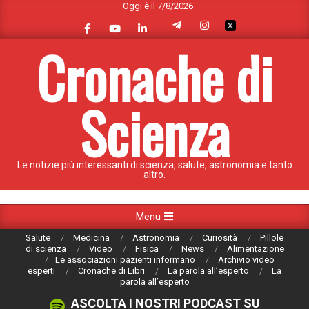
Oggi è il 7/8/2026
Skip
to
content
Cronache di
Scienza
Le notizie più interessanti di scienza, salute, astronomia e tanto
altro.
Primary
Menu
Navigation
Salute
Medicina
Astronomia
Curiosità
Pillole
Menu
di scienza
Video
Fisica
News
Alimentazione
Le associazioni pazienti informano
Archivio video
esperti
Cronache di Libri
La parola all’esperto
La
parola all’esperto
ASCOLTA I NOSTRI PODCAST SU