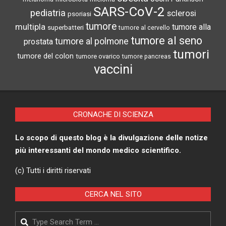
SARS-CoV-2
pediatria
sclerosi
psoriasi
tumore
multipla
tumore alla
superbatteri
tumore al cervello
tumore al seno
tumore al polmone
prostata
tumori
tumore del colon
tumore ovarico
tumore pancreas
vaccini
CRONACHE DI SCIENZA
Lo scopo di questo blog è la divulgazione delle notize
più interessanti del mondo medico scientifico.
(c) Tutti i diritti riservati
CERCA NEL SITO
Search