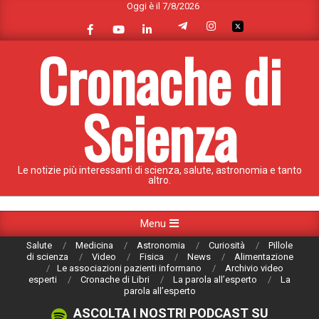
Oggi è il 7/8/2026
Skip
to
content
Cronache di
Scienza
Le notizie più interessanti di scienza, salute, astronomia e tanto
altro.
Primary
Menu
Navigation
Salute
Medicina
Astronomia
Curiosità
Pillole
Menu
di scienza
Video
Fisica
News
Alimentazione
Le associazioni pazienti informano
Archivio video
esperti
Cronache di Libri
La parola all’esperto
La
parola all’esperto
ASCOLTA I NOSTRI PODCAST SU