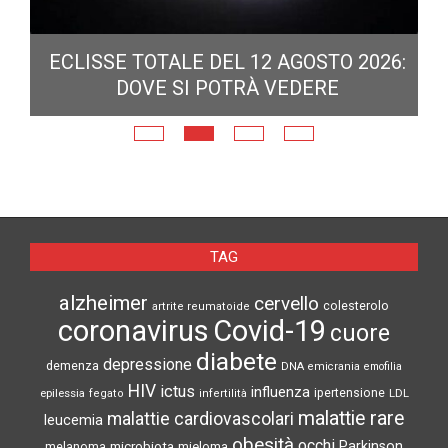
ECLISSE TOTALE DEL 12 AGOSTO 2026:
DOVE SI POTRÀ VEDERE
E
N
TAG
alzheimer
cervello
colesterolo
artrite reumatoide
coronavirus
Covid-19
cuore
diabete
depressione
demenza
DNA
emicrania
emofilia
HIV
ictus
influenza
epilessia
ipertensione
LDL
fegato
infertilità
malattie rare
malattie cardiovascolari
leucemia
obesità
occhi
microbiota
Parkinson
melanoma
mieloma