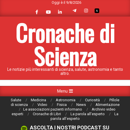
Oggi è il 9/8/2026
Skip
to
content
Cronache di
Scienza
Le notizie più interessanti di scienza, salute, astronomia e tanto
altro.
Primary
Menu
Navigation
Salute
Medicina
Astronomia
Curiosità
Pillole
Menu
di scienza
Video
Fisica
News
Alimentazione
Le associazioni pazienti informano
Archivio video
esperti
Cronache di Libri
La parola all’esperto
La
parola all’esperto
ASCOLTA I NOSTRI PODCAST SU