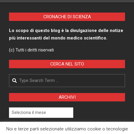
IMMAGINANO
CRONACHE DI SCIENZA
Lo scopo di questo blog è la divulgazione delle notize
più interessanti del mondo medico scientifico.
(c) Tutti i diritti riservati
CERCA NEL SITO
Search
ARCHIVI
Archivi
Pagina Privacy Policy
Noi e terze parti selezionate utilizziamo cookie o tecnologie