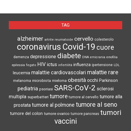
SOVRAPPESO E OBESITÀ INFANTILE
ASSOCIATI AD ASSENZA DI FIGLI IN
TAG
ETÀ ADULTA
alzheimer
cervello
colesterolo
artrite reumatoide
coronavirus
Covid-19
cuore
diabete
ECLISSE TOTALE DEL 12 AGOSTO 2026:
depressione
demenza
DNA
emicrania
emofilia
DOVE SI POTRÀ VEDERE
HIV
ictus
influenza
epilessia
ipertensione
LDL
fegato
infertilità
malattie rare
malattie cardiovascolari
leucemia
obesità
occhi
microbiota
Parkinson
melanoma
mieloma
SARS-CoV-2
BRUCIORE DI STOMACO O INFARTO?
pediatria
sclerosi
psoriasi
COME DISTINGUERE
tumore
multipla
tumore alla
superbatteri
tumore al cervello
tumore al seno
tumore al polmone
prostata
tumori
tumore del colon
tumore ovarico
tumore pancreas
L’ATTIVITÀ CEREBRALE RIVELA LE
vaccini
MELODIE CHE LE PERSONE