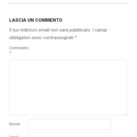
2021-
02-
LASCIA UN COMMENTO
11
Il tuo indirizzo email non sarà pubblicato.
I campi
obbligatori sono contrassegnati
*
Commento
*
Nome