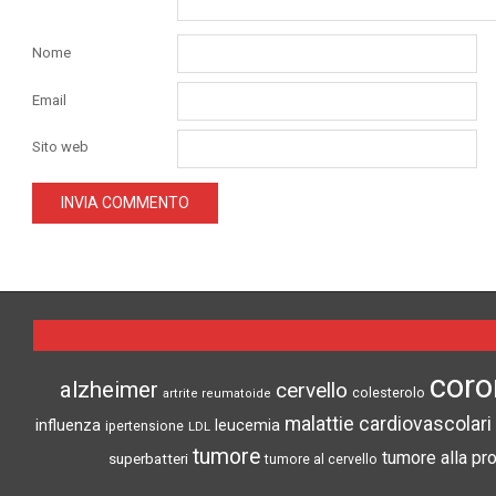
Nome
Email
Sito web
coro
alzheimer
cervello
colesterolo
artrite reumatoide
malattie cardiovascolari
influenza
leucemia
ipertensione
LDL
tumore
tumore alla pr
superbatteri
tumore al cervello