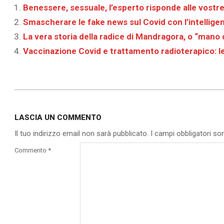
Benessere, sessuale, l’esperto risponde alle vost
Smascherare le fake news sul Covid con l’intelligenz
La vera storia della radice di Mandragora, o “mano di
Vaccinazione Covid e trattamento radioterapico: le
2020-
09-
LASCIA UN COMMENTO
15
Il tuo indirizzo email non sarà pubblicato.
I campi obbligatori s
Commento
*