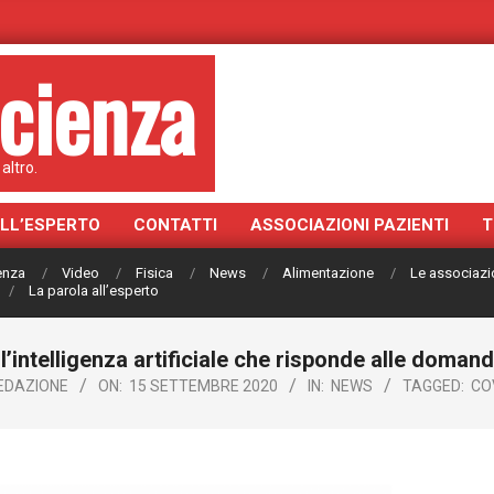
cienza
altro.
ALL’ESPERTO
CONTATTI
ASSOCIAZIONI PAZIENTI
T
ienza
Video
Fisica
News
Alimentazione
Le associazi
La parola all’esperto
l’intelligenza artificiale che risponde alle doman
EDAZIONE
ON:
15 SETTEMBRE 2020
IN:
NEWS
TAGGED:
CO