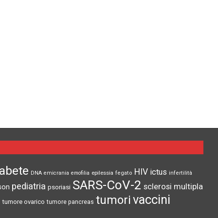
iabete
HIV
ictus
epilessia
DNA
emicrania
emofilia
fegato
infertilità
SARS-CoV-2
pediatria
sclerosi multipla
son
psoriasi
vaccini
tumori
tumore ovarico
tumore pancreas