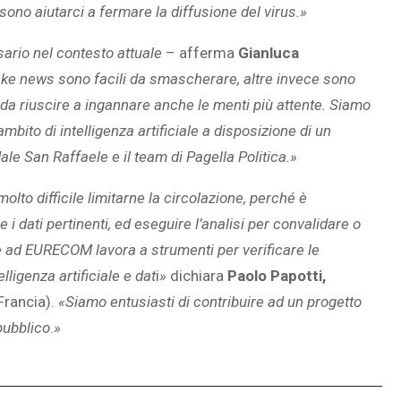
ono aiutarci a fermare la diffusione del virus.»
ario nel contesto attuale
– afferma
Gianluca
ke news sono facili da smascherare, altre invece sono
da riuscire a ingannare anche le menti più attente. Siamo
bito di intelligenza artificiale a disposizione di un
le San Raffaele e il team di Pagella Politica.»
olto difficile limitarne la circolazione, perché è
i dati pertinenti, ed eseguire l’analisi per convalidare o
e ad EURECOM lavora a strumenti per verificare le
ligenza artificiale e dat
i
»
dichiara
Paolo Papotti,
Francia).
«Siamo entusiasti di contribuire ad un progetto
pubblico
.
»