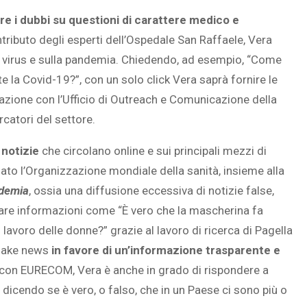
ire i dubbi su questioni di carattere medico e
ntributo degli esperti dell’Ospedale San Raffaele, Vera
 virus e sulla pandemia. Chiedendo, ad esempio, “Come
SOVRAPPESO E OBESIT
e la Covid-19?”, con un solo click Vera saprà fornire le
À CEREBRALE
INFANTILE ASSOCIATI A
orazione con l’Ufficio di Outreach e Comunicazione della
ELODIE CHE LE
ASSENZA DI FIGLI IN ET
rcatori del settore.
IMMAGINANO
ADULTA
 notizie
che circolano online e sui principali mezzi di
to l’Organizzazione mondiale della sanità, insieme alla
odemia
, ossia una diffusione eccessiva di notizie false,
ficare informazioni come “È vero che la mascherina fa
 lavoro delle donne?” grazie al lavoro di ricerca di Pagella
e fake news
in favore di un’informazione trasparente e
e con EURECOM, Vera è anche in grado di rispondere a
dicendo se è vero, o falso, che in un Paese ci sono più o