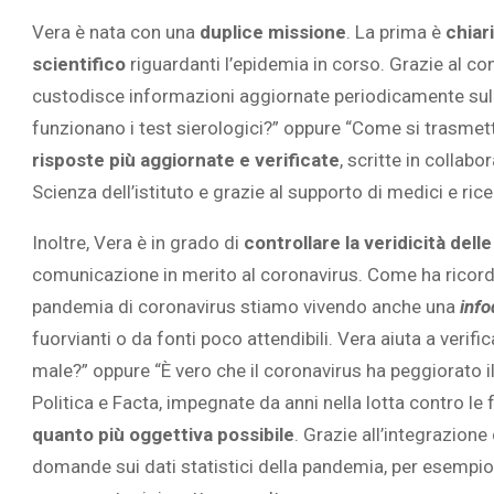
Vera è nata con una
duplice missione
. La prima è
chiar
scientifico
riguardanti l’epidemia in corso. Grazie al co
custodisce informazioni aggiornate periodicamente sul
funzionano i test sierologici?” oppure “Come si trasmett
L’ATTIVIT
risposte più aggiornate e verificate
, scritte in collab
RIVELA LE M
Scienza dell’istituto e grazie al supporto di medici e rice
PERSONE 
Inoltre, Vera è in grado di
controllare la veridicità delle
comunicazione in merito al coronavirus. Come ha ricorda
pandemia di coronavirus stiamo vivendo anche una
inf
fuorvianti o da fonti poco attendibili. Vera aiuta a veri
male?” oppure “È vero che il coronavirus ha peggiorato il
Politica e Facta, impegnate da anni nella lotta contro l
quanto più oggettiva
possibile
. Grazie all’integrazion
domande sui dati statistici della pandemia, per esempio 