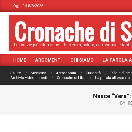
Skip
Oggi è il 8/8/2026
to
Cronache di S
content
Le notizie più interessanti di scienza, salute, astronomia e tanto 
HOME
ARGOMENTI
CHI SIAMO
LA PAROLA 
Primary
Navigation
Salute
Medicina
Astronomia
Curiosità
Pillole di sc
Menu
Archivio video esperti
Cronache di Libri
La parola all’esperto
Nasce “Vera”: 
BY:
R