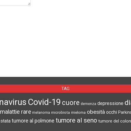
TAG
navirus
Covid-19
d
cuore
depressione
demenza
malattie rare
obesità
occhi
microbiota
Parkin
melanoma
mieloma
tumore al seno
tumore al polmone
ostata
tumore del colon