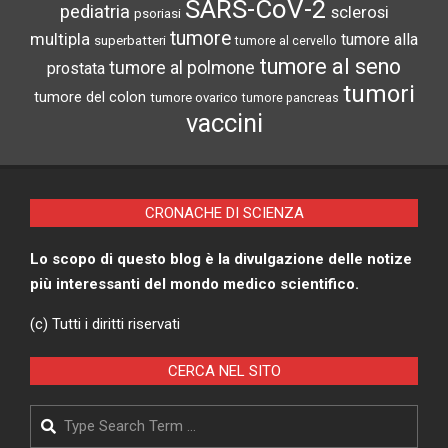
SARS-CoV-2
pediatria
sclerosi
psoriasi
tumore
multipla
tumore alla
superbatteri
tumore al cervello
tumore al seno
tumore al polmone
prostata
tumori
tumore del colon
tumore ovarico
tumore pancreas
vaccini
CRONACHE DI SCIENZA
Lo scopo di questo blog è la divulgazione delle notize
più interessanti del mondo medico scientifico.
(c) Tutti i diritti riservati
CERCA NEL SITO
Search