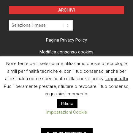
ARCHIVI
Archivi
Pagina Privacy Policy
Modifica consenso cookies
Noi e terze parti selezionate utilizziamo cookie o tecnologie
CI TROVI ANCHE SU
simili per finalità tecniche e, con il tuo consenso, anche per
altre finalità come specificato nella cookie policy.
Leggi tutto
Puoi liberamente prestare, rifiutare o revocare il tuo consenso,
in qualsiasi momento.
Rifiuta
E MAIL
Impostazioni Cookie
Designed using
Magazine News Byte
. Powered by
WordPress
.