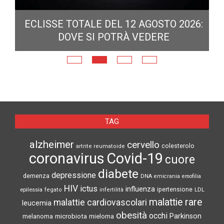
ECLISSE TOTALE DEL 12 AGOSTO 2026:
DOVE SI POTRÀ VEDERE
E
N
TAG
alzheimer
cervello
colesterolo
artrite reumatoide
coronavirus
Covid-19
cuore
diabete
depressione
demenza
DNA
emicrania
emofilia
HIV
ictus
influenza
epilessia
ipertensione
LDL
fegato
infertilità
malattie rare
malattie cardiovascolari
leucemia
obesità
occhi
microbiota
Parkinson
melanoma
mieloma