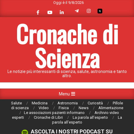
Oggi è il 9/8/2026
Skip
to
content
Cronache di
Scienza
Le notizie più interessanti di scienza, salute, astronomia e tanto
altro.
Primary
Menu
Navigation
Salute
Medicina
Astronomia
Curiosità
Pillole
Menu
di scienza
Video
Fisica
News
Alimentazione
Le associazioni pazienti informano
Archivio video
esperti
Cronache di Libri
La parola all’esperto
La
parola all’esperto
ASCOLTA I NOSTRI PODCAST SU