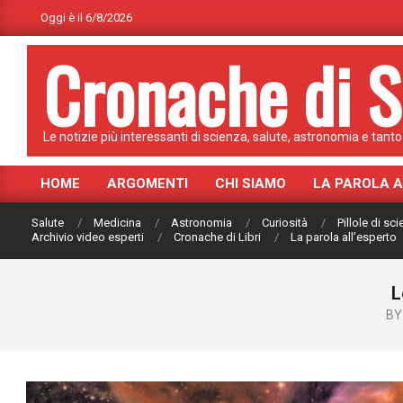
Skip
Oggi è il 6/8/2026
to
Cronache di S
content
Le notizie più interessanti di scienza, salute, astronomia e tanto 
HOME
ARGOMENTI
CHI SIAMO
LA PAROLA 
Primary
Navigation
Salute
Medicina
Astronomia
Curiosità
Pillole di sc
Menu
Archivio video esperti
Cronache di Libri
La parola all’esperto
L
BY