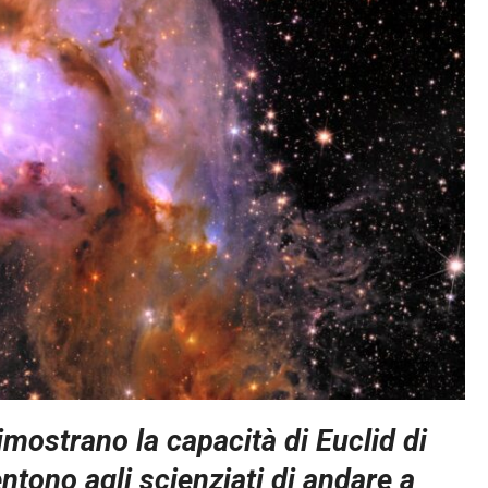
mostrano la capacità di Euclid di
ntono agli scienziati di andare a