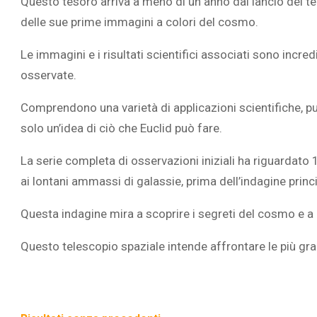
Questo tesoro arriva a meno di un anno dal lancio del te
delle sue prime immagini a colori del cosmo.
Le immagini e i risultati scientifici associati sono incred
osservate.
L’ATTIVIT
Comprendono una varietà di applicazioni scientifiche, p
RIVELA LE M
solo un’idea di ciò che Euclid può fare.
PERSONE 
La serie completa di osservazioni iniziali ha riguardato 
ai lontani ammassi di galassie, prima dell’indagine princi
Questa indagine mira a scoprire i segreti del cosmo e a 
Questo telescopio spaziale intende affrontare le più gr