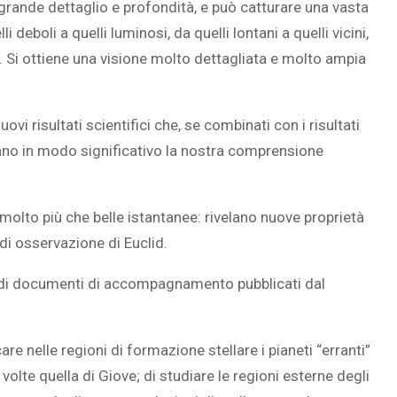
n grande dettaglio e profondità, e può catturare una vasta
eboli a quelli luminosi, da quelli lontani a quelli vicini,
i. Si ottiene una visione molto dettagliata e molto ampia
i risultati scientifici che, se combinati con i risultati
ranno in modo significativo la nostra comprensione
olto più che belle istantanee: rivelano nuove proprietà
 di osservazione di Euclid.
ie di documenti di accompagnamento pubblicati dal
e nelle regioni di formazione stellare i pianeti “erranti”
olte quella di Giove; di studiare le regioni esterne degli