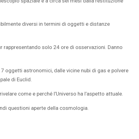
lescopio spaziale e a circa sei mesi dalla restituzione
ibilmente diversi in termini di oggetti e distanze
SOVRAPPESO E OBESIT
À CEREBRALE
INFANTILE ASSOCIATI A
ur rappresentando solo 24 ore di osservazioni. Danno
ELODIE CHE LE
ASSENZA DI FIGLI IN ET
IMMAGINANO
ADULTA
17 oggetti astronomici, dalle vicine nubi di gas e polvere
pale di Euclid.
rivelare come e perché l’Universo ha l’aspetto attuale.
andi questioni aperte della cosmologia.