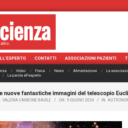
cienza
altro.
ALL’ESPERTO
CONTATTI
ASSOCIAZIONI PAZIENTI
T
ienza
Video
Fisica
News
Alimentazione
Le associazi
La parola all’esperto
e nuove fantastiche immagini del telescopio Eucl
:
VALERIA CARBONE BASILE
ON:
9 GIUGNO 2024
IN:
ASTRONO