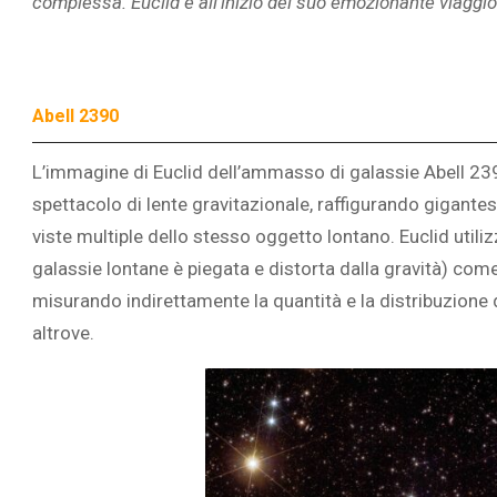
complessa. Euclid è all’inizio del suo emozionante viaggio
Abell 2390
L’immagine di Euclid dell’ammasso di galassie Abell 239
spettacolo di lente gravitazionale, raffigurando gigantesc
viste multiple dello stesso oggetto lontano. Euclid utilizz
galassie lontane è piegata e distorta dalla gravità) com
misurando indirettamente la quantità e la distribuzione
altrove.