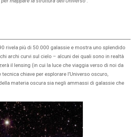
 per mappare la struttura dell’Universo”.
0 rivela più di 50.000 galassie e mostra uno splendido
hi archi curvi sul cielo – alcuni dei quali sono in realtà
erà il lensing (in cui la luce che viaggia verso di noi da
e tecnica chiave per esplorare l’Universo oscuro,
 della materia oscura sia negli ammassi di galassie che