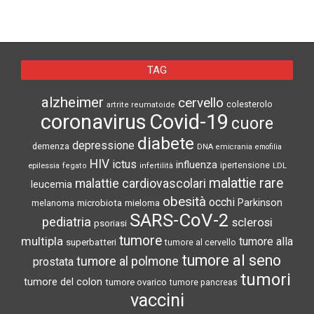
TAG
alzheimer
cervello
colesterolo
artrite reumatoide
coronavirus
Covid-19
cuore
diabete
depressione
demenza
DNA
emicrania
emofilia
HIV
ictus
influenza
epilessia
ipertensione
LDL
fegato
infertilità
malattie rare
malattie cardiovascolari
leucemia
obesità
occhi
microbiota
Parkinson
melanoma
mieloma
SARS-CoV-2
pediatria
sclerosi
psoriasi
tumore
multipla
tumore alla
superbatteri
tumore al cervello
tumore al seno
tumore al polmone
prostata
tumori
tumore del colon
tumore ovarico
tumore pancreas
vaccini