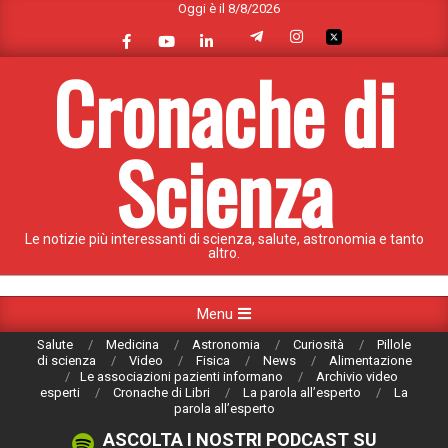
Oggi è il 8/8/2026
Skip
to
content
Cronache di
Scienza
Le notizie più interessanti di scienza, salute, astronomia e tanto
altro.
Primary
Menu
Navigation
Salute
Medicina
Astronomia
Curiosità
Pillole
Menu
di scienza
Video
Fisica
News
Alimentazione
Le associazioni pazienti informano
Archivio video
esperti
Cronache di Libri
La parola all’esperto
La
parola all’esperto
ASCOLTA I NOSTRI PODCAST SU