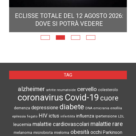
ECLISSE TOTALE DEL 12 AGOSTO 2026:
DOVE SI POTRÀ VEDERE
E
N
TAG
alzheimer
cervello
colesterolo
artrite reumatoide
coronavirus
Covid-19
cuore
diabete
depressione
demenza
DNA
emicrania
emofilia
HIV
ictus
influenza
epilessia
ipertensione
LDL
fegato
infertilità
malattie rare
malattie cardiovascolari
leucemia
obesità
occhi
microbiota
Parkinson
melanoma
mieloma