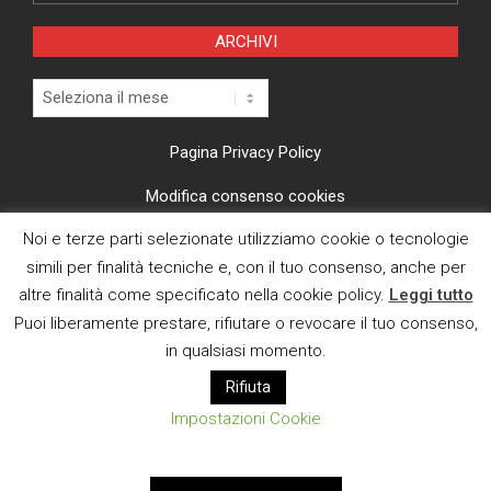
ARCHIVI
Archivi
Pagina Privacy Policy
Modifica consenso cookies
Noi e terze parti selezionate utilizziamo cookie o tecnologie
CI TROVI ANCHE SU
simili per finalità tecniche e, con il tuo consenso, anche per
altre finalità come specificato nella cookie policy.
Leggi tutto
Puoi liberamente prestare, rifiutare o revocare il tuo consenso,
in qualsiasi momento.
Rifiuta
E MAIL
Impostazioni Cookie
Designed using
Magazine News Byte
. Powered by
WordPress
.