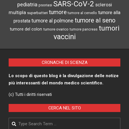
SARS-CoV-2
pediatria
sclerosi
psoriasi
tumore
multipla
tumore alla
superbatteri
tumore al cervello
tumore al seno
tumore al polmone
prostata
tumori
tumore del colon
tumore ovarico
tumore pancreas
vaccini
CRONACHE DI SCIENZA
Lo scopo di questo blog è la divulgazione delle notize
più interessanti del mondo medico scientifico.
(c) Tutti i diritti riservati
CERCA NEL SITO
Search