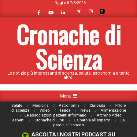
Oggi è il 7/8/2026
Skip
to
content
Cronache di
Scienza
Le notizie più interessanti di scienza, salute, astronomia e tanto
altro.
Primary
Menu
Navigation
Salute
Medicina
Astronomia
Curiosità
Pillole
Menu
di scienza
Video
Fisica
News
Alimentazione
Le associazioni pazienti informano
Archivio video
esperti
Cronache di Libri
La parola all’esperto
La
parola all’esperto
ASCOLTA I NOSTRI PODCAST SU