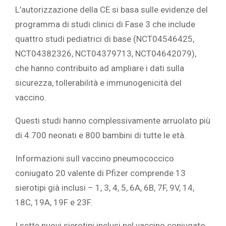
L’autorizzazione della CE si basa sulle evidenze del
programma di studi clinici di Fase 3 che include
quattro studi pediatrici di base (NCT04546425,
NCT04382326, NCT04379713, NCT04642079),
che hanno contribuito ad ampliare i dati sulla
sicurezza, tollerabilità e immunogenicità del
vaccino.
Questi studi hanno complessivamente arruolato più
di 4.700 neonati e 800 bambini di tutte le età.
Informazioni suIl vaccino pneumococcico
coniugato 20 valente di Pfizer comprende 13
sierotipi già inclusi – 1, 3, 4, 5, 6A, 6B, 7F, 9V, 14,
18C, 19A, 19F e 23F.
I sette nuovi sierotipi inclusi nel vaccino coniugato