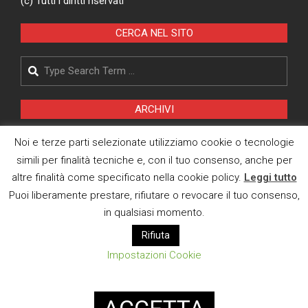
(c) Tutti i diritti riservati
CERCA NEL SITO
Search
ARCHIVI
Archivi
Noi e terze parti selezionate utilizziamo cookie o tecnologie
simili per finalità tecniche e, con il tuo consenso, anche per
altre finalità come specificato nella cookie policy.
Leggi tutto
Pagina Privacy Policy
Puoi liberamente prestare, rifiutare o revocare il tuo consenso,
Modifica consenso cookies
in qualsiasi momento.
Rifiuta
CI TROVI ANCHE SU
Impostazioni Cookie