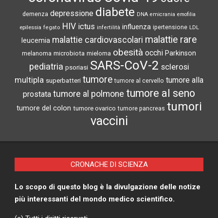
diabete
depressione
demenza
DNA
emicrania
emofilia
HIV
ictus
influenza
epilessia
ipertensione
LDL
fegato
infertilità
malattie rare
malattie cardiovascolari
leucemia
obesità
occhi
microbiota
Parkinson
melanoma
mieloma
SARS-CoV-2
pediatria
sclerosi
psoriasi
tumore
multipla
tumore alla
superbatteri
tumore al cervello
tumore al seno
tumore al polmone
prostata
tumori
tumore del colon
tumore ovarico
tumore pancreas
vaccini
CRONACHE DI SCIENZA
Lo scopo di questo blog è la divulgazione delle notize
più interessanti del mondo medico scientifico.