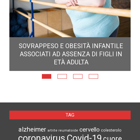
E
SOVRAPPESO E OBESITÀ INFANTILE
ASSOCIATI AD ASSENZA DI FIGLI IN
ETÀ ADULTA
TAG
alzheimer
cervello
colesterolo
artrite reumatoide
coronavirus
Covid-19
cuore