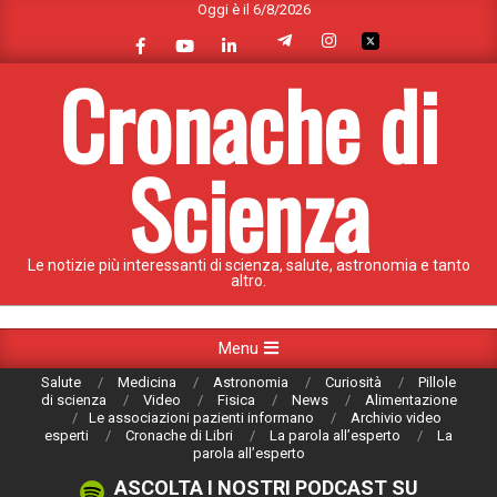
Oggi è il 6/8/2026
Skip
to
content
Cronache di
Scienza
Le notizie più interessanti di scienza, salute, astronomia e tanto
altro.
Primary
Menu
Navigation
Salute
Medicina
Astronomia
Curiosità
Pillole
Menu
di scienza
Video
Fisica
News
Alimentazione
Le associazioni pazienti informano
Archivio video
esperti
Cronache di Libri
La parola all’esperto
La
parola all’esperto
ASCOLTA I NOSTRI PODCAST SU