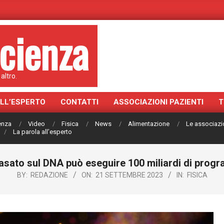
cienza
altro.
ALL’ESPERTO
CONTATTI
ASSOCIAZIONI PAZIENTI
T
ienza
Video
Fisica
News
Alimentazione
Le associazi
La parola all’esperto
sato sul DNA può eseguire 100 miliardi di progr
BY:
REDAZIONE
ON:
21 SETTEMBRE 2023
IN:
FISICA