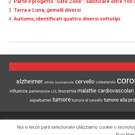
Parte il progetto “Safe Zone”: sanificare oltre 100 
Terra e Luna, gemelli diversi
Autismo, identificati quattro diversi sottotipi
2023-
09-
21
coro
alzheimer
cervello
colesterolo
artrite reumatoide
malattie cardiovascolari
influenza
leucemia
ipertensione
LDL
tumore
tumore alla pr
superbatteri
tumore al cervello
CRONACHE DI SCIENZA
Noi e terze parti selezionate utilizziamo cookie o tecnologi
Puoi libe