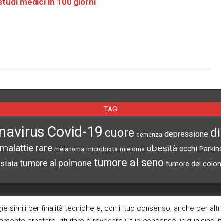
studi medici in 100 giorni
TAG
navirus
Covid-19
d
cuore
depressione
demenza
malattie rare
obesità
occhi
microbiota
Parkin
melanoma
mieloma
tumore al seno
tumore al polmone
ostata
tumore del colon
CERCA NEL SITO
ARCHIVI
e simili per finalità tecniche e, con il tuo consenso, anche per alt
ramente prestare, rifiutare o revocare il tuo consenso, in qualsias