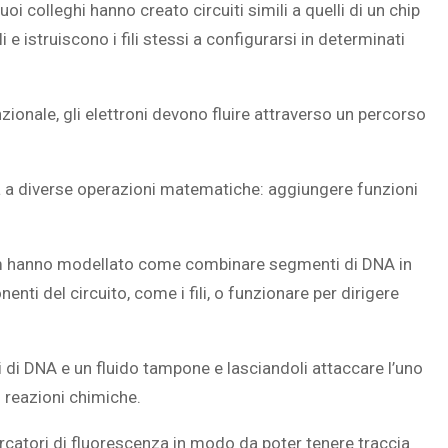
oi colleghi hanno creato circuiti simili a quelli di un chip
 istruiscono i fili stessi a configurarsi in determinati
SOVRAPPESO E OBESIT
ale, gli elettroni devono fluire attraverso un percorso
À CEREBRALE
INFANTILE ASSOCIATI A
ELODIE CHE LE
ASSENZA DI FIGLI IN ET
IMMAGINANO
ADULTA
a a diverse operazioni matematiche: aggiungere funzioni
team hanno modellato come combinare
segmenti di DNA
in
ti del circuito, come i fili, o funzionare per dirigere
 di DNA e un fluido tampone e lasciandoli attaccare l’uno
o reazioni chimiche.
rcatori di fluorescenza in modo da poter tenere traccia