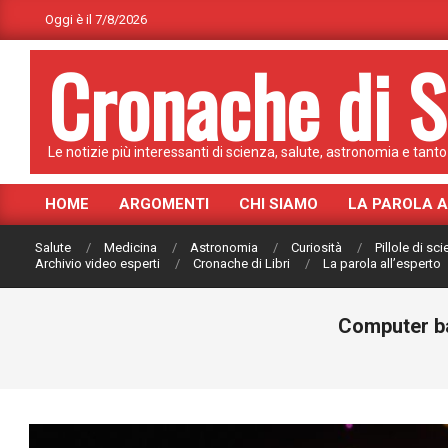
Skip
Oggi è il 7/8/2026
to
Cronache di S
content
Le notizie più interessanti di scienza, salute, astronomia e tanto 
HOME
ARGOMENTI
CHI SIAMO
LA PAROLA 
Primary
Navigation
Salute
Medicina
Astronomia
Curiosità
Pillole di sc
Menu
Archivio video esperti
Cronache di Libri
La parola all’esperto
Computer ba