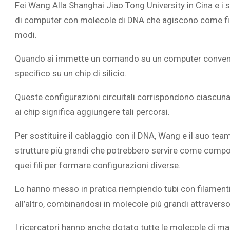
Fei Wang
Alla Shanghai Jiao Tong University in Cina e i su
di computer con molecole di DNA che agiscono come fili e
modi.
Quando si immette un comando su un computer convenzion
L’ATTIVIT
specifico su un chip di silicio.
RIVELA LE M
PERSONE 
Queste configurazioni circuitali corrispondono ciascun
ai chip significa aggiungere tali percorsi.
Per sostituire il cablaggio con il DNA, Wang e il suo 
strutture più grandi che potrebbero servire come componen
quei fili per formare configurazioni diverse.
Lo hanno messo in pratica riempiendo tubi con filamenti
all’altro, combinandosi in molecole più grandi attravers
I ricercatori hanno anche dotato tutte le molecole di ma