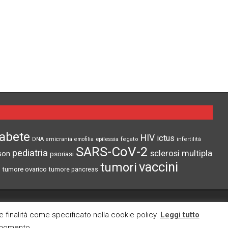
iabete
HIV
ictus
epilessia
DNA
emicrania
emofilia
fegato
infertilità
SARS-CoV-2
pediatria
sclerosi multipla
son
psoriasi
vaccini
tumori
tumore ovarico
tumore pancreas
CI TROVI ANCHE SU
re finalità come specificato nella cookie policy.
Leggi tutto
i momento.