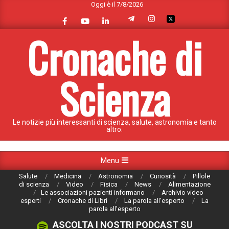
Oggi è il 7/8/2026
Skip
to
content
Cronache di
Scienza
Le notizie più interessanti di scienza, salute, astronomia e tanto
altro.
Primary
Menu
Navigation
Salute
Medicina
Astronomia
Curiosità
Pillole
Menu
di scienza
Video
Fisica
News
Alimentazione
Le associazioni pazienti informano
Archivio video
esperti
Cronache di Libri
La parola all’esperto
La
parola all’esperto
ASCOLTA I NOSTRI PODCAST SU