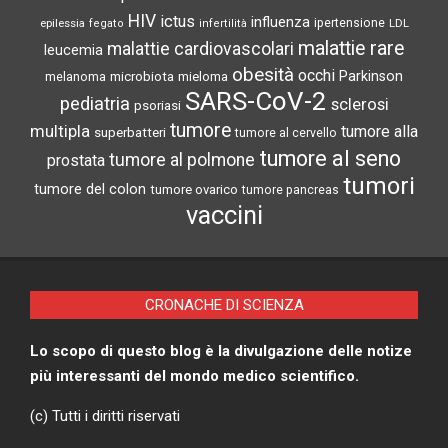
HIV
ictus
influenza
epilessia
ipertensione
LDL
fegato
infertilità
malattie rare
malattie cardiovascolari
leucemia
obesità
occhi
microbiota
Parkinson
melanoma
mieloma
SARS-CoV-2
pediatria
sclerosi
psoriasi
tumore
multipla
tumore alla
superbatteri
tumore al cervello
tumore al seno
tumore al polmone
prostata
tumori
tumore del colon
tumore ovarico
tumore pancreas
vaccini
CRONACHE DI SCIENZA
Lo scopo di questo blog è la divulgazione delle notize
più interessanti del mondo medico scientifico.
(c) Tutti i diritti riservati