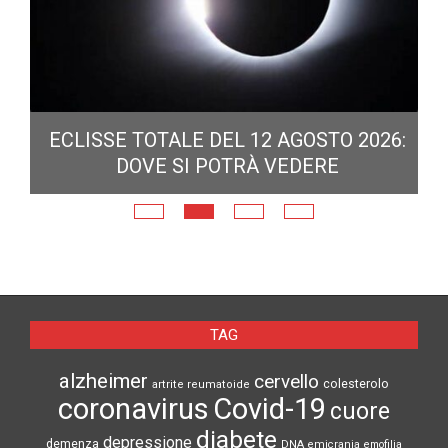
ECLISSE TOTALE DEL 12 AGOSTO 2026:
DOVE SI POTRÀ VEDERE
E
N
TAG
alzheimer
cervello
colesterolo
artrite reumatoide
coronavirus
Covid-19
cuore
diabete
depressione
demenza
DNA
emicrania
emofilia