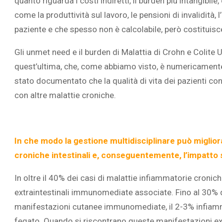
quanto riguarda i costi indiretti, il burden più intangibile
come la produttività sul lavoro, le pensioni di invalidità, 
paziente e che spesso non è calcolabile, però costituisc
Gli unmet need e il burden di Malattia di Crohn e Colite
quest’ultima, che, come abbiamo visto, è numericamente
stato documentato che la qualità di vita dei pazienti con
con altre malattie croniche.
In che modo la gestione multidisciplinare può migliora
croniche intestinali e, conseguentemente, l’impatto s
In oltre il 40% dei casi di malattie infiammatorie cronich
extraintestinali immunomediate associate. Fino al 30% d
manifestazioni cutanee immunomediate, il 2-3% infiammazi
fegato. Quando si riscontrano queste manifestazioni ext