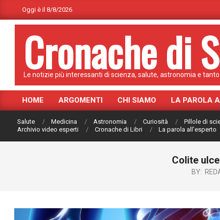
Skip
Oggi è il 8/8/2026
to
Cronache di S
content
Le notizie più interessanti di scienza, salute, astronomia e tanto 
HOME
ARGOMENTI
CHI SIAMO
LA PAROLA 
Primary
Navigation
Salute
Medicina
Astronomia
Curiosità
Pillole di sc
Menu
Archivio video esperti
Cronache di Libri
La parola all’esperto
Colite ulce
BY:
RED