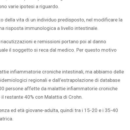
sono varie ipotesi a riguardo.
o della vita di un individuo predisposto, nel modificare la
na risposta immunologica a livello intestinale.
SOVRAPPESO E OBESIT
À CEREBRALE
INFANTILE ASSOCIATI A
i riacutizzazioni e remissioni portano poi al danno
ELODIE CHE LE
ASSENZA DI FIGLI IN ET
a quale il soggetto si reca dal medico. Per questo motivo
IMMAGINANO
ADULTA
lattie infiammatorie croniche intestinali, ma abbiamo delle
idemiologici regionali e dall’estrapolazione di database
0.000 persone affette da malattie infiammatorie croniche
e il restante 40% con Malattia di Crohn.
cenza ed età giovane-adulta, quindi tra i 15-20 e i 35-40
atrica.