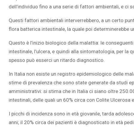
dell’individuo fino a una serie di fattori ambientali, e ci 
Questi fattori ambientali interverrebbero, a un certo punt
flora batterica intestinale, la quale poi determinerebbe u
L’ATTIVIT
Questo è l’inizio biologico della malattia: le conseguent
RIVELA LE M
intestinale, l’ulcera, e quindi alla sintomatologia, per l
PERSONE 
spesso può esserci un ritardo diagnostico.
In Italia non esiste un registro epidemiologico delle ma
stime di prevalenza che sono state generate da studi ep
amministrativi: si stima che in Italia ci siano oltre 25
intestinali, delle quali un 60% circa con Colite Ulcerosa 
I picchi di incidenza sono in età giovanile, tarda adoles
anni; il 20% circa dei pazienti è diagnosticato in età pedi