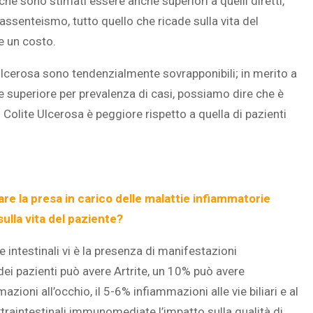
, che sono stimati essere anche superiori a quelli diretti,
l’assenteismo, tutto quello che ricade sulla vita del
e un costo.
 Ulcerosa sono tendenzialmente sovrapponibili; in merito a
 superiore per prevalenza di casi, possiamo dire che è
 Colite Ulcerosa è peggiore rispetto a quella di pazienti
re la presa in carico delle malattie infiammatorie
ulla vita del paziente?
e intestinali vi è la presenza di manifestazioni
ei pazienti può avere Artrite, un 10% può avere
oni all’occhio, il 5-6% infiammazioni alle vie biliari e al
raintestinali immunomediate l’impatto sulla qualità di