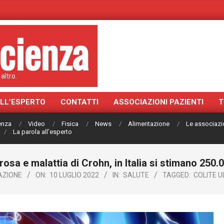
cienza
altro.
ALL’ESPERTO
CONTATTI
ASSOCIAZIONI PAZIENTI
T
ienza
Video
Fisica
News
Alimentazione
Le associazi
La parola all’esperto
rosa e malattia di Crohn, in Italia si stimano 250.
AZIONE
ON:
10 LUGLIO 2022
IN:
SALUTE
TAGGED:
COLITE 