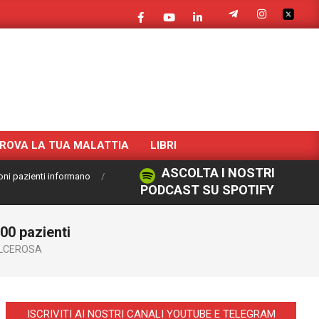
ROVA LA TUA MALATTIA
LIBRI
ASCOLTA I NOSTRI
oni pazienti informano
PODCAST SU SPOTIFY
000 pazienti
ULCEROSA
ISCRIVITI AI NOSTRI CANALI YOUTUBE E TELEGRAM