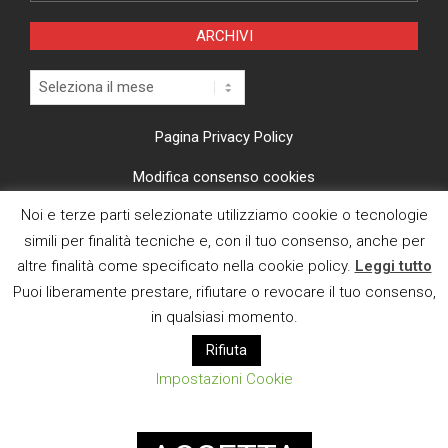
ARCHIVI
Archivi
Pagina Privacy Policy
Modifica consenso cookies
Noi e terze parti selezionate utilizziamo cookie o tecnologie
CI TROVI ANCHE SU
simili per finalità tecniche e, con il tuo consenso, anche per
altre finalità come specificato nella cookie policy.
Leggi tutto
Puoi liberamente prestare, rifiutare o revocare il tuo consenso,
in qualsiasi momento.
Rifiuta
E MAIL
Impostazioni Cookie
Designed using
Magazine News Byte
. Powered by
WordPress
.