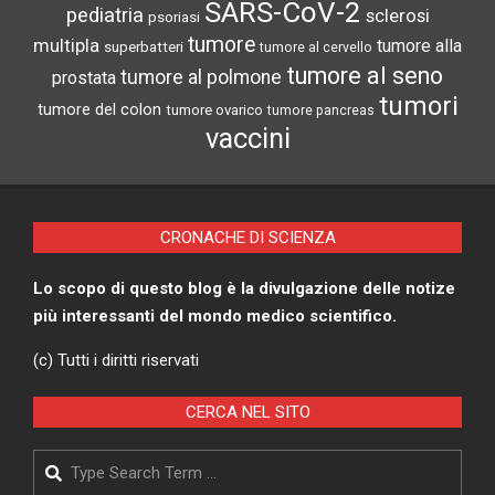
SARS-CoV-2
pediatria
sclerosi
psoriasi
tumore
multipla
tumore alla
superbatteri
tumore al cervello
tumore al seno
tumore al polmone
prostata
tumori
tumore del colon
tumore ovarico
tumore pancreas
vaccini
CRONACHE DI SCIENZA
Lo scopo di questo blog è la divulgazione delle notize
più interessanti del mondo medico scientifico.
(c) Tutti i diritti riservati
CERCA NEL SITO
Search