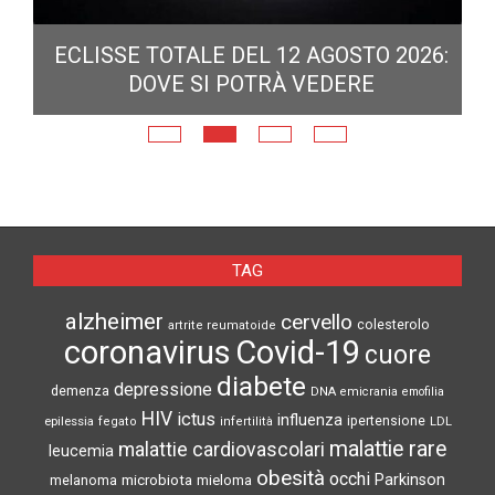
ECLISSE TOTALE DEL 12 AGOSTO 2026:
DOVE SI POTRÀ VEDERE
E
N
TAG
alzheimer
cervello
colesterolo
artrite reumatoide
coronavirus
Covid-19
cuore
diabete
depressione
demenza
DNA
emicrania
emofilia
HIV
ictus
influenza
epilessia
ipertensione
LDL
fegato
infertilità
malattie rare
malattie cardiovascolari
leucemia
obesità
occhi
microbiota
Parkinson
melanoma
mieloma