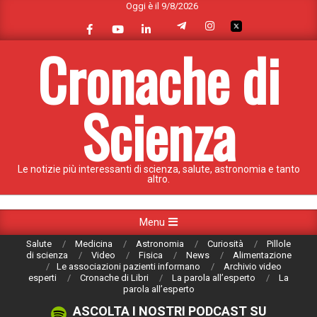
Oggi è il 9/8/2026
Skip
to
content
Cronache di
Scienza
Le notizie più interessanti di scienza, salute, astronomia e tanto
altro.
Primary
Menu
Navigation
Salute
Medicina
Astronomia
Curiosità
Pillole
Menu
di scienza
Video
Fisica
News
Alimentazione
Le associazioni pazienti informano
Archivio video
esperti
Cronache di Libri
La parola all’esperto
La
parola all’esperto
ASCOLTA I NOSTRI PODCAST SU