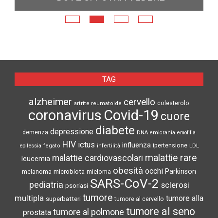
E
N
TAG
alzheimer
cervello
colesterolo
artrite reumatoide
coronavirus
Covid-19
cuore
diabete
depressione
demenza
DNA
emicrania
emofilia
HIV
ictus
influenza
epilessia
ipertensione
LDL
fegato
infertilità
malattie rare
malattie cardiovascolari
leucemia
obesità
occhi
microbiota
Parkinson
melanoma
mieloma
SARS-CoV-2
pediatria
sclerosi
psoriasi
tumore
multipla
tumore alla
superbatteri
tumore al cervello
tumore al seno
tumore al polmone
prostata