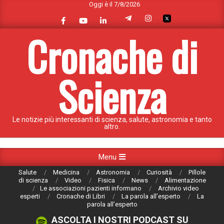
Oggi è il 7/8/2026
Skip
to
content
Cronache di
Scienza
Le notizie più interessanti di scienza, salute, astronomia e tanto
altro.
Primary
Menu
Navigation
Salute
Medicina
Astronomia
Curiosità
Pillole
Menu
di scienza
Video
Fisica
News
Alimentazione
Le associazioni pazienti informano
Archivio video
esperti
Cronache di Libri
La parola all’esperto
La
parola all’esperto
ASCOLTA I NOSTRI PODCAST SU