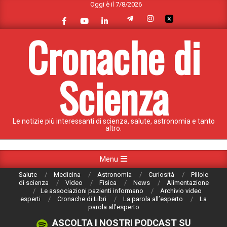
Oggi è il 7/8/2026
Skip
to
content
Cronache di
Scienza
Le notizie più interessanti di scienza, salute, astronomia e tanto
altro.
Primary
Menu
Navigation
Salute
Medicina
Astronomia
Curiosità
Pillole
Menu
di scienza
Video
Fisica
News
Alimentazione
Le associazioni pazienti informano
Archivio video
esperti
Cronache di Libri
La parola all’esperto
La
parola all’esperto
ASCOLTA I NOSTRI PODCAST SU