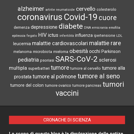
alzheimer
cervello
colesterolo
artrite reumatoide
coronavirus
Covid-19
cuore
diabete
depressione
demenza
DNA
emicrania
emofilia
HIV
ictus
influenza
epilessia
ipertensione
LDL
fegato
infertilità
malattie rare
malattie cardiovascolari
leucemia
obesità
occhi
microbiota
Parkinson
melanoma
mieloma
SARS-CoV-2
pediatria
sclerosi
psoriasi
tumore
multipla
tumore alla
superbatteri
tumore al cervello
tumore al seno
tumore al polmone
prostata
tumori
tumore del colon
tumore ovarico
tumore pancreas
vaccini
CRONACHE DI SCIENZA
Lo scopo di questo blog è la divulgazione delle notize