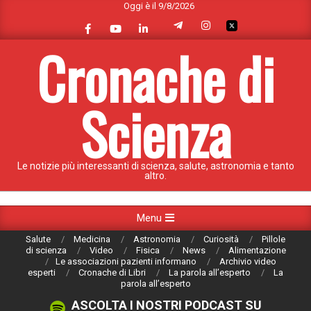
Oggi è il 9/8/2026
Skip
to
content
Cronache di
Scienza
Le notizie più interessanti di scienza, salute, astronomia e tanto
altro.
Primary
Menu
Navigation
Salute
Medicina
Astronomia
Curiosità
Pillole
Menu
di scienza
Video
Fisica
News
Alimentazione
Le associazioni pazienti informano
Archivio video
esperti
Cronache di Libri
La parola all’esperto
La
parola all’esperto
ASCOLTA I NOSTRI PODCAST SU