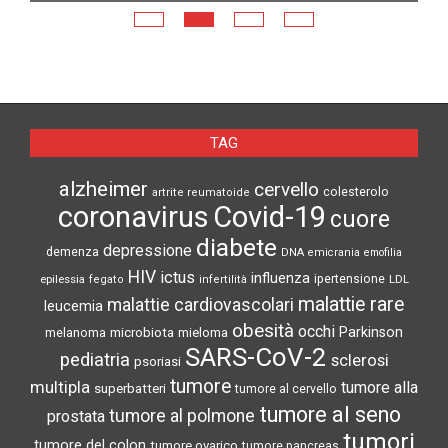
N
TAG
alzheimer
cervello
colesterolo
artrite reumatoide
coronavirus
Covid-19
cuore
diabete
depressione
demenza
DNA
emicrania
emofilia
HIV
ictus
influenza
epilessia
ipertensione
LDL
fegato
infertilità
malattie rare
malattie cardiovascolari
leucemia
obesità
occhi
microbiota
Parkinson
melanoma
mieloma
SARS-CoV-2
pediatria
sclerosi
psoriasi
tumore
multipla
tumore alla
superbatteri
tumore al cervello
tumore al seno
tumore al polmone
prostata
tumori
tumore del colon
tumore ovarico
tumore pancreas