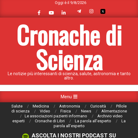
Oggi è il 9/8/2026
Skip
to
content
Cronache di
Scienza
Le notizie più interessanti di scienza, salute, astronomia e tanto
altro.
Primary
Menu
Navigation
Salute
Medicina
Astronomia
Curiosità
Pillole
Menu
di scienza
Video
Fisica
News
Alimentazione
Le associazioni pazienti informano
Archivio video
esperti
Cronache di Libri
La parola all’esperto
La
parola all’esperto
ASCOLTA I NOSTRI PODCAST SU