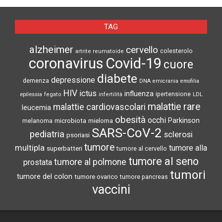
TAG
alzheimer
cervello
colesterolo
artrite reumatoide
coronavirus
Covid-19
cuore
diabete
depressione
demenza
DNA
emicrania
emofilia
HIV
ictus
influenza
epilessia
ipertensione
LDL
fegato
infertilità
malattie rare
malattie cardiovascolari
leucemia
obesità
occhi
microbiota
Parkinson
melanoma
mieloma
SARS-CoV-2
pediatria
sclerosi
psoriasi
tumore
multipla
tumore alla
superbatteri
tumore al cervello
tumore al seno
tumore al polmone
prostata
tumori
tumore del colon
tumore ovarico
tumore pancreas
vaccini