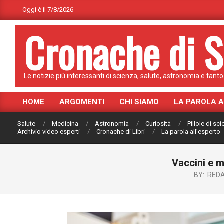
Skip
Oggi è il 7/8/2026
to
Cronache di S
content
Le notizie più interessanti di scienza, salute, astronomia e tanto 
HOME
ARGOMENTI
CHI SIAMO
LA PAROLA 
Primary
Navigation
Salute
Medicina
Astronomia
Curiosità
Pillole di sc
Menu
Archivio video esperti
Cronache di Libri
La parola all’esperto
Vaccini e m
BY:
REDA