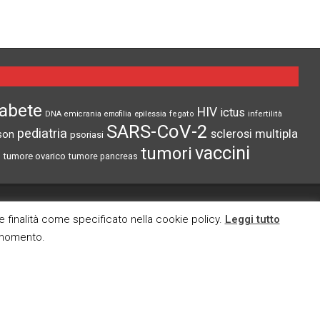
iabete
HIV
ictus
epilessia
DNA
emicrania
emofilia
fegato
infertilità
SARS-CoV-2
pediatria
sclerosi multipla
son
psoriasi
vaccini
tumori
tumore ovarico
tumore pancreas
CI TROVI ANCHE SU
re finalità come specificato nella cookie policy.
Leggi tutto
i momento.
cy
okies