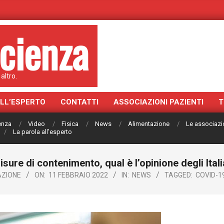
cienza
altro.
ALL’ESPERTO
CONTATTI
ASSOCIAZIONI PAZIENTI
T
ienza
Video
Fisica
News
Alimentazione
Le associazi
La parola all’esperto
isure di contenimento, qual è l’opinione degli Itali
ZIONE
ON:
11 FEBBRAIO 2022
IN:
NEWS
TAGGED:
COVID-1