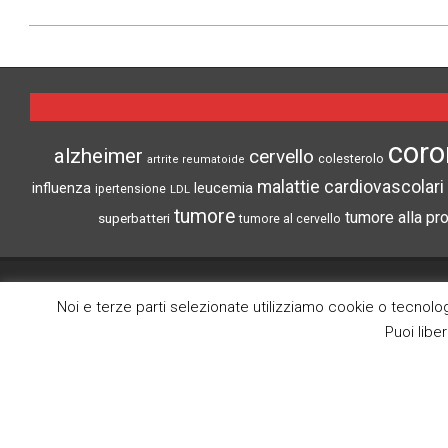
2022-
02-
11
coro
alzheimer
cervello
colesterolo
artrite reumatoide
malattie cardiovascolari
influenza
leucemia
ipertensione
LDL
tumore
tumore alla pr
superbatteri
tumore al cervello
CRONACHE DI SCIENZA
Noi e terze parti selezionate utilizziamo cookie o tecnologi
Puoi libe
Search
Lo scopo di questo blog è la divulgazione
delle notize più interessanti del mondo
medico scientifico.
(c) Tutti i diritti riservati