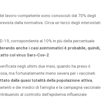
o del lavoro-competente sono conosciuti dal 70% degli
prevista dalla normativa. Circa un terzo degli intervistati
VID-19, corrispondente al 10% in più della percentuale
erando anche i casi asintomatici è probabile, quindi,
tatto col virus Sars-Cov-2
.
verificata negli ultimi due mesi, quando ha preso il
osa, ma fortunatamente meno severa per i vaccinati.
ttato dalla quasi totalità della popolazione attiva
,
etenti e dei medici di famiglia e la campagna vaccinale
tribuendo al controllo dell’epidemia influenzale