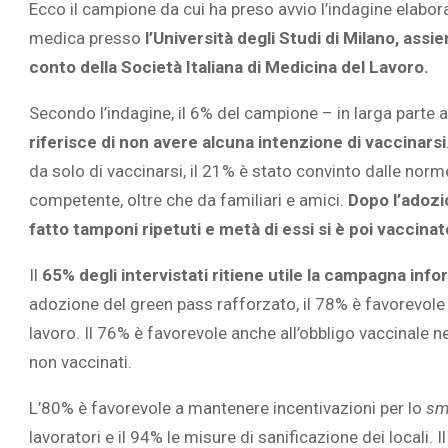
Ecco il campione da cui ha preso avvio l’indagine elabo
medica presso
l’Università degli Studi di Milano, ass
conto della Società Italiana di Medicina del Lavoro.
Secondo l’indagine, il 6% del campione – in larga parte 
L’ATTIVIT
riferisce di non avere alcuna intenzione di vaccinarsi
RIVELA LE M
da solo di vaccinarsi, il 21% è stato convinto dalle nor
PERSONE 
competente, oltre che da familiari e amici.
Dopo l’adozio
fatto tamponi ripetuti e metà di essi si è poi vaccinat
Il
65% degli intervistati ritiene utile la campagna info
adozione del green pass rafforzato, il 78% è favorevole pe
lavoro. Il 76% è favorevole anche all’obbligo vaccinale ne
non vaccinati.
L’80% è favorevole a mantenere incentivazioni per lo
sm
lavoratori e il 94% le misure di sanificazione dei locali. I