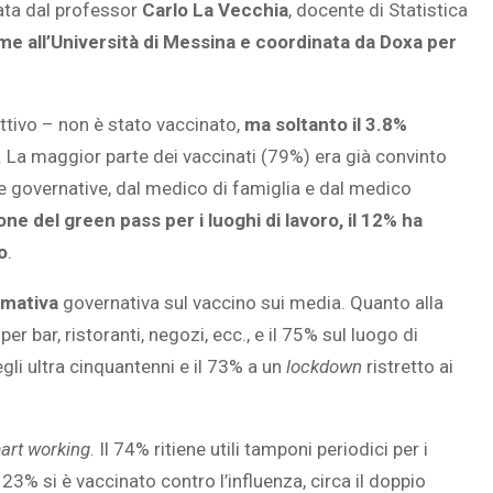
rata dal professor
Carlo La Vecchia
, docente di Statistica
ieme all’Università di Messina e coordinata da Doxa per
SOVRAPPESO E OBESIT
attivo – non è stato vaccinato,
ma soltanto il 3.8%
À CEREBRALE
INFANTILE ASSOCIATI A
. La maggior parte dei vaccinati (79%) era già convinto
ELODIE CHE LE
ASSENZA DI FIGLI IN ET
me governative, dal medico di famiglia e dal medico
IMMAGINANO
ADULTA
ne del green pass per i luoghi di lavoro, il 12% ha
o
.
rmativa
governativa sul vaccino sui media. Quanto alla
r bar, ristoranti, negozi, ecc., e il 75% sul luogo di
gli ultra cinquantenni e il 73% a un
lockdown
ristretto ai
art working
. Il 74% ritiene utili tamponi periodici per i
l 23% si è vaccinato contro l’influenza, circa il doppio