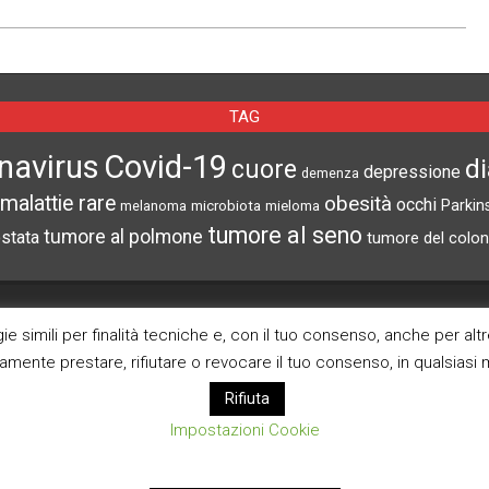
TAG
navirus
Covid-19
d
cuore
depressione
demenza
malattie rare
obesità
occhi
microbiota
Parkin
melanoma
mieloma
tumore al seno
tumore al polmone
ostata
tumore del colon
CERCA NEL SITO
ARCHIVI
e simili per finalità tecniche e, con il tuo consenso, anche per alt
ramente prestare, rifiutare o revocare il tuo consenso, in qualsias
Archivi
Rifiuta
Impostazioni Cookie
Pagina Privacy Poli
Modifica consenso co