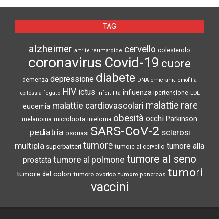
TAG
alzheimer
cervello
colesterolo
artrite reumatoide
coronavirus
Covid-19
cuore
diabete
depressione
demenza
DNA
emicrania
emofilia
HIV
ictus
influenza
epilessia
ipertensione
LDL
fegato
infertilità
malattie rare
malattie cardiovascolari
leucemia
obesità
occhi
microbiota
Parkinson
melanoma
mieloma
SARS-CoV-2
pediatria
sclerosi
psoriasi
tumore
multipla
tumore alla
superbatteri
tumore al cervello
tumore al seno
tumore al polmone
prostata
tumori
tumore del colon
tumore ovarico
tumore pancreas
vaccini