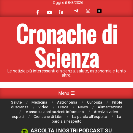
Oggi è il 8/8/2026
Skip
to
content
Cronache di
Scienza
Le notizie più interessanti di scienza, salute, astronomia e tanto
altro.
Primary
Menu
Navigation
Salute
Medicina
Astronomia
Curiosità
Pillole
Menu
di scienza
Video
Fisica
News
Alimentazione
Le associazioni pazienti informano
Archivio video
esperti
Cronache di Libri
La parola all’esperto
La
parola all’esperto
ASCOLTA I NOSTRI PODCAST SU