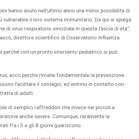
ini hanno avuto nell’ultimo anno una minor possibilità di
iù vulnerabile il loro sistema immunitario. Da qui si spiega
 di virus respiratorio sinciziale in questa fascia di età
”
,
iasco, direttore scientifico di Osservatorio Influenza.
 perché con un pronto intervento pediatrico si può
virus, ecco perché rimane fondamentale la prevenzione:
ssono facilitare il contagio, ed entrino in contatto con
ratta di adulti.
bile di semplici raffreddori che invece nei piccoli e
spiratorie anche severe. Comunque, raramente la
ati fra i 5 e gli 8 giorni guariscono.