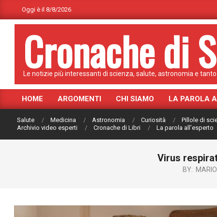
Skip
Oggi è il 8/8/2026
to
Cronache di S
content
Le notizie più interessanti di scienza, salute, astronomia e tanto 
HOME
ARGOMENTI
CHI SIAMO
LA PAROLA 
Primary
Navigation
Salute
Medicina
Astronomia
Curiosità
Pillole di sc
Menu
Archivio video esperti
Cronache di Libri
La parola all’esperto
Virus respira
BY:
MARIO