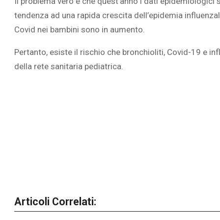
Il problema vero è che quest’anno i dati epidemiologici s
tendenza ad una rapida crescita dell’epidemia influenzale 
Covid nei bambini sono in aumento.
Pertanto, esiste il rischio che bronchioliti, Covid-19 e i
della rete sanitaria pediatrica.
Articoli Correlati: