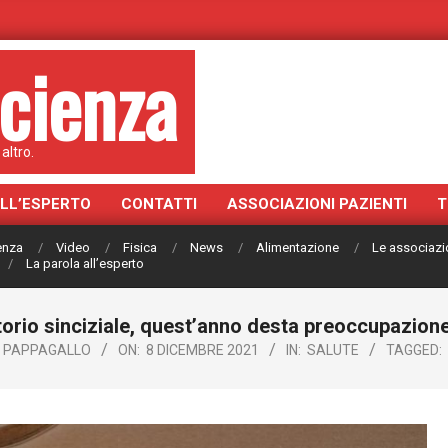
cienza
altro.
ALL’ESPERTO
CONTATTI
ASSOCIAZIONI PAZIENTI
T
ienza
Video
Fisica
News
Alimentazione
Le associazi
La parola all’esperto
torio sinciziale, quest’anno desta preoccupazione
 PAPPAGALLO
ON:
8 DICEMBRE 2021
IN:
SALUTE
TAGGED: