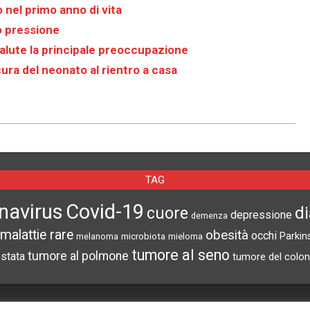
o nel primo anno di vita
to pressione
 salute la principale preoccupazione
a del neonato al rientro a casa
TAG
navirus
Covid-19
d
cuore
depressione
demenza
malattie rare
obesità
occhi
microbiota
Parkin
melanoma
mieloma
tumore al seno
tumore al polmone
ostata
tumore del colon