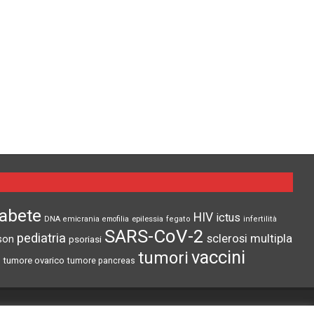
iabete
HIV
ictus
epilessia
DNA
emicrania
emofilia
fegato
infertilità
SARS-CoV-2
pediatria
sclerosi multipla
son
psoriasi
vaccini
tumori
tumore ovarico
tumore pancreas