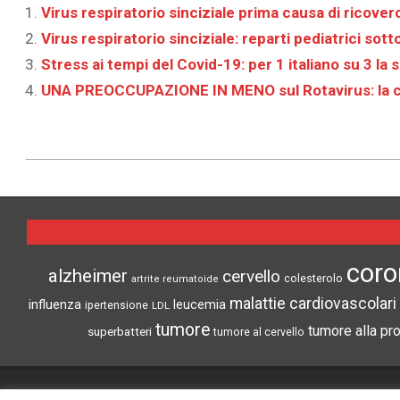
Virus respiratorio sinciziale prima causa di ricover
Virus respiratorio sinciziale: reparti pediatrici sot
Stress ai tempi del Covid-19: per 1 italiano su 3 la
UNA PREOCCUPAZIONE IN MENO sul Rotavirus: la cur
2021-
12-
08
coro
alzheimer
cervello
colesterolo
artrite reumatoide
malattie cardiovascolari
influenza
leucemia
ipertensione
LDL
tumore
tumore alla pr
superbatteri
tumore al cervello