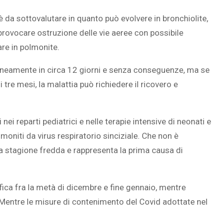
 da sottovalutare in quanto può evolvere in bronchiolite,
provocare ostruzione delle vie aeree con possibile
are in polmonite.
SOVRAPPESO E OBESIT
À CEREBRALE
INFANTILE ASSOCIATI A
ntaneamente in circa 12 giorni e senza conseguenze, ma se
ELODIE CHE LE
ASSENZA DI FIGLI IN ET
 tre mesi, la malattia può richiedere il ricovero e
IMMAGINANO
ADULTA
i nei reparti pediatrici e nelle terapie intensive di neonati e
lmoniti da virus respiratorio sinciziale. Che non è
 stagione fredda e rappresenta la prima causa di
fica fra la metà di dicembre e fine gennaio, mentre
. Mentre le misure di contenimento del Covid adottate nel