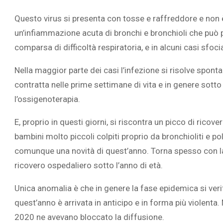
Questo virus si presenta con tosse e raffreddore e non è
un’infiammazione acuta di bronchi e bronchioli che può 
comparsa di difficoltà respiratoria, e in alcuni casi sfoci
L’ATTIVIT
Nella maggior parte dei casi l’infezione si risolve spo
RIVELA LE M
contratta nelle prime settimane di vita e in genere sotto i
PERSONE 
l’ossigenoterapia.
E, proprio in questi giorni, si riscontra un picco di ricover
bambini molto piccoli colpiti proprio da bronchioliti e po
comunque una novità di quest’anno. Torna spesso con la
ricovero ospedaliero sotto l’anno di età.
Unica anomalia è che in genere la fase epidemica si veri
quest’anno è arrivata in anticipo e in forma più violenta
2020 ne avevano bloccato la diffusione.