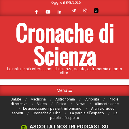
Oggi è il 8/8/2026
Skip
to
content
Cronache di
Scienza
Le notizie più interessanti di scienza, salute, astronomia e tanto
altro.
Primary
Menu
Navigation
Salute
Medicina
Astronomia
Curiosità
Pillole
Menu
di scienza
Video
Fisica
News
Alimentazione
Le associazioni pazienti informano
Archivio video
esperti
Cronache di Libri
La parola all’esperto
La
parola all’esperto
ASCOLTA I NOSTRI PODCAST SU