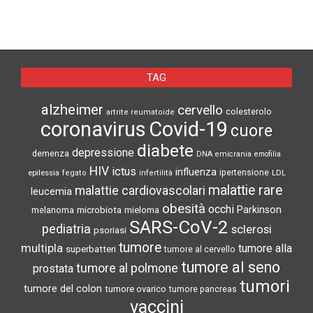
TAG
alzheimer
cervello
colesterolo
artrite reumatoide
coronavirus
Covid-19
cuore
diabete
depressione
demenza
DNA
emicrania
emofilia
HIV
ictus
influenza
epilessia
ipertensione
LDL
fegato
infertilità
malattie rare
malattie cardiovascolari
leucemia
obesità
occhi
microbiota
Parkinson
melanoma
mieloma
SARS-CoV-2
pediatria
sclerosi
psoriasi
tumore
multipla
tumore alla
superbatteri
tumore al cervello
tumore al seno
tumore al polmone
prostata
tumori
tumore del colon
tumore ovarico
tumore pancreas
vaccini