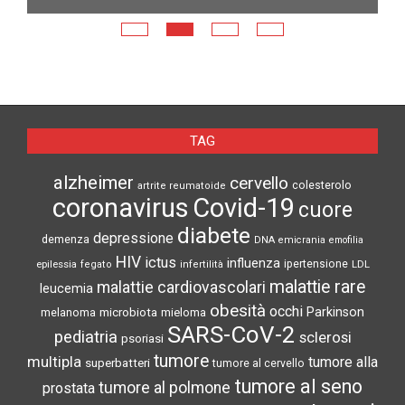
E
N
TAG
alzheimer
cervello
colesterolo
artrite reumatoide
coronavirus
Covid-19
cuore
diabete
depressione
demenza
DNA
emicrania
emofilia
HIV
ictus
influenza
epilessia
ipertensione
LDL
fegato
infertilità
malattie rare
malattie cardiovascolari
leucemia
obesità
occhi
microbiota
Parkinson
melanoma
mieloma
SARS-CoV-2
pediatria
sclerosi
psoriasi
tumore
multipla
tumore alla
superbatteri
tumore al cervello
tumore al seno
tumore al polmone
prostata