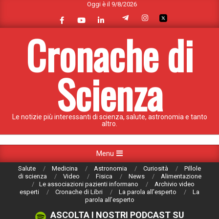
Oggi è il 9/8/2026
Skip
to
content
Cronache di
Scienza
Le notizie più interessanti di scienza, salute, astronomia e tanto
altro.
Primary
Menu
Navigation
Salute
Medicina
Astronomia
Curiosità
Pillole
Menu
di scienza
Video
Fisica
News
Alimentazione
Le associazioni pazienti informano
Archivio video
esperti
Cronache di Libri
La parola all’esperto
La
parola all’esperto
ASCOLTA I NOSTRI PODCAST SU