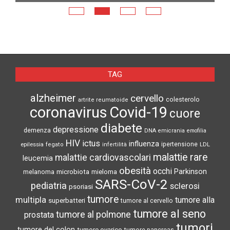
N
TAG
alzheimer
cervello
colesterolo
artrite reumatoide
coronavirus
Covid-19
cuore
diabete
depressione
demenza
DNA
emicrania
emofilia
HIV
ictus
influenza
epilessia
ipertensione
LDL
fegato
infertilità
malattie rare
malattie cardiovascolari
leucemia
obesità
occhi
microbiota
Parkinson
melanoma
mieloma
SARS-CoV-2
pediatria
sclerosi
psoriasi
tumore
multipla
tumore alla
superbatteri
tumore al cervello
tumore al seno
tumore al polmone
prostata
tumori
tumore del colon
tumore ovarico