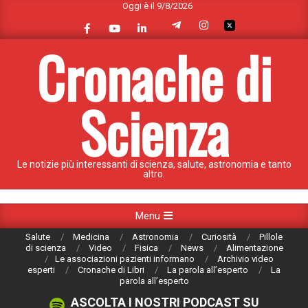
Oggi è il 9/8/2026
Skip
to
content
Cronache di
Scienza
Le notizie più interessanti di scienza, salute, astronomia e tanto
altro.
Primary
Menu
Navigation
Salute
Medicina
Astronomia
Curiosità
Pillole
Menu
di scienza
Video
Fisica
News
Alimentazione
Le associazioni pazienti informano
Archivio video
esperti
Cronache di Libri
La parola all’esperto
La
parola all’esperto
ASCOLTA I NOSTRI PODCAST SU